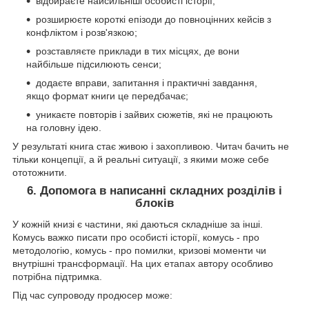
відбираєте найсильніші особисті історії;
розширюєте короткі епізоди до повноцінних кейсів з
конфліктом і розв'язкою;
розставляєте приклади в тих місцях, де вони
найбільше підсилюють сенси;
додаєте вправи, запитання і практичні завдання,
якщо формат книги це передбачає;
уникаєте повторів і зайвих сюжетів, які не працюють
на головну ідею.
У результаті книга стає живою і захопливою. Читач бачить не
тільки концепції, а й реальні ситуації, з якими може себе
ототожнити.
6. Допомога в написанні складних розділів і
блоків
У кожній книзі є частини, які даються складніше за інші.
Комусь важко писати про особисті історії, комусь - про
методологію, комусь - про помилки, кризові моменти чи
внутрішні трансформації. На цих етапах автору особливо
потрібна підтримка.
Під час супроводу продюсер може: