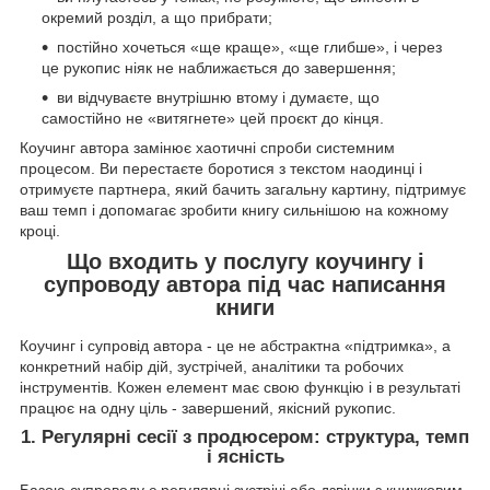
окремий розділ, а що прибрати;
постійно хочеться «ще краще», «ще глибше», і через
це рукопис ніяк не наближається до завершення;
ви відчуваєте внутрішню втому і думаєте, що
самостійно не «витягнете» цей проєкт до кінця.
Коучинг автора замінює хаотичні спроби системним
процесом. Ви перестаєте боротися з текстом наодинці і
отримуєте партнера, який бачить загальну картину, підтримує
ваш темп і допомагає зробити книгу сильнішою на кожному
кроці.
Що входить у послугу коучингу і
супроводу автора під час написання
книги
Коучинг і супровід автора - це не абстрактна «підтримка», а
конкретний набір дій, зустрічей, аналітики та робочих
інструментів. Кожен елемент має свою функцію і в результаті
працює на одну ціль - завершений, якісний рукопис.
1. Регулярні сесії з продюсером: структура, темп
і ясність