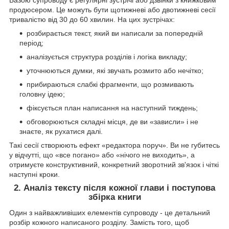
Базою супроводу є регулярні зустрічі або дзвінки з книжковим
продюсером. Це можуть бути щотижневі або двотижневі сесії
тривалістю від 30 до 60 хвилин. На цих зустрічах:
розбирається текст, який ви написали за попередній
період;
аналізується структура розділів і логіка викладу;
уточнюються думки, які звучать розмито або нечітко;
прибираються слабкі фрагменти, що розмивають
головну ідею;
фіксується план написання на наступний тиждень;
обговорюються складні місця, де ви «зависли» і не
знаєте, як рухатися далі.
Такі сесії створюють ефект «редактора поруч». Ви не губитесь
у відчутті, що «все погано» або «нічого не виходить», а
отримуєте конструктивний, конкретний зворотний зв'язок і чіткі
наступні кроки.
2. Аналіз тексту після кожної глави і поступова
збірка книги
Один з найважливіших елементів супроводу - це детальний
розбір кожного написаного розділу. Замість того, щоб