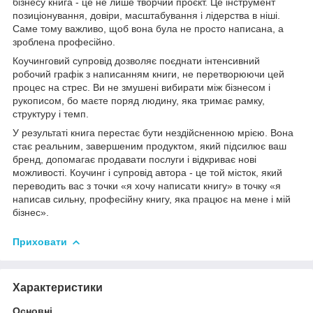
бізнесу книга - це не лише творчий проєкт. Це інструмент
позиціонування, довіри, масштабування і лідерства в ніші.
Саме тому важливо, щоб вона була не просто написана, а
зроблена професійно.
Коучинговий супровід дозволяє поєднати інтенсивний
робочий графік з написанням книги, не перетворюючи цей
процес на стрес. Ви не змушені вибирати між бізнесом і
рукописом, бо маєте поряд людину, яка тримає рамку,
структуру і темп.
У результаті книга перестає бути нездійсненною мрією. Вона
стає реальним, завершеним продуктом, який підсилює ваш
бренд, допомагає продавати послуги і відкриває нові
можливості. Коучинг і супровід автора - це той місток, який
переводить вас з точки «я хочу написати книгу» в точку «я
написав сильну, професійну книгу, яка працює на мене і мій
бізнес».
Приховати
Характеристики
Основні