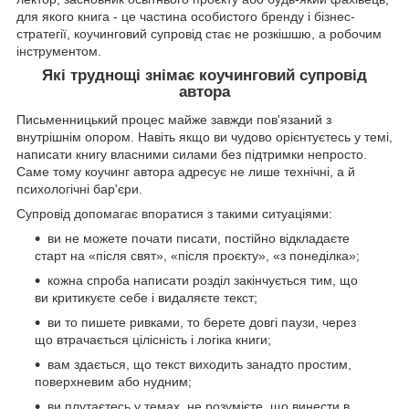
для якого книга - це частина особистого бренду і бізнес-
стратегії, коучинговий супровід стає не розкішшю, а робочим
інструментом.
Які труднощі знімає коучинговий супровід
автора
Письменницький процес майже завжди пов'язаний з
внутрішнім опором. Навіть якщо ви чудово орієнтуєтесь у темі,
написати книгу власними силами без підтримки непросто.
Саме тому коучинг автора адресує не лише технічні, а й
психологічні бар'єри.
Супровід допомагає впоратися з такими ситуаціями:
ви не можете почати писати, постійно відкладаєте
старт на «після свят», «після проєкту», «з понеділка»;
кожна спроба написати розділ закінчується тим, що
ви критикуєте себе і видаляєте текст;
ви то пишете ривками, то берете довгі паузи, через
що втрачається цілісність і логіка книги;
вам здається, що текст виходить занадто простим,
поверхневим або нудним;
ви плутаєтесь у темах, не розумієте, що винести в