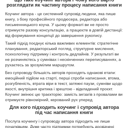
розглядати як частину процесу написання книги
Коучинг автора - це системний супровід людини, яка пише
книгу, з боку професійного продюсера, редактора або
письменницького коуча. У цьому форматі ви не просто
отримуєте разову консультацію, а працюєте в довгій дистанції:
від формування концепції до завершення рукопису.
Такий підхід поєднує кілька важливих елементів: стратегічне
планування, редакторський погляд, структурне мислення,
психологічну підтримку і контроль дедлайнів. У результаті ви
не розчиняєтесь у сумнівах і нескінченних переписуваннях, а
рухаєтесь за зрозумілим маршрутом.
Без супроводу більшість авторів проходять однакові етапи:
емоційний підйом на старті, перші спроби написання, втома,
розгубленість, втрата віри в текст, затяжні паузи, сумніви щодо
якості, внутрішня критика і зрештою - відкладений проєкт.
Коучинг змінює цю траєкторію: замість зигзагів з провалами ви
отримуєте рівномірний, керований рух уперед.
Для кого підходить коучинг і супровід автора
під час написання книги
Послуга коучингу і супроводу автора підходить не лише
початківцям. Дуже часто підтримки потребують досвідчені