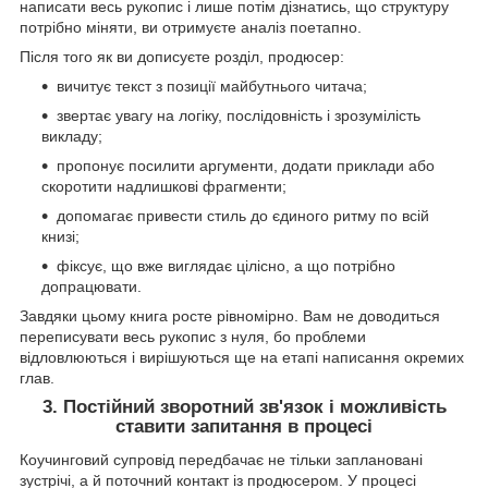
написати весь рукопис і лише потім дізнатись, що структуру
потрібно міняти, ви отримуєте аналіз поетапно.
Після того як ви дописуєте розділ, продюсер:
вичитує текст з позиції майбутнього читача;
звертає увагу на логіку, послідовність і зрозумілість
викладу;
пропонує посилити аргументи, додати приклади або
скоротити надлишкові фрагменти;
допомагає привести стиль до єдиного ритму по всій
книзі;
фіксує, що вже виглядає цілісно, а що потрібно
допрацювати.
Завдяки цьому книга росте рівномірно. Вам не доводиться
переписувати весь рукопис з нуля, бо проблеми
відловлюються і вирішуються ще на етапі написання окремих
глав.
3. Постійний зворотний зв'язок і можливість
ставити запитання в процесі
Коучинговий супровід передбачає не тільки заплановані
зустрічі, а й поточний контакт із продюсером. У процесі