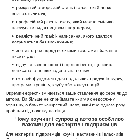
розкритий авторський стиль і голос, який легко
впізнають читачі;
професійний рівень тексту, який можна сміливо
показувати видавництвам і партнерам;
реалістичний графік написання, якого вдалося
дотриматися без виснаження;
знятий страх перед великими текстами і бажання
писати далі;
відчуття завершеності і гордості за те, що книга
дописана, а не відкладена «на потім»;
готовий фундамент для подальших продуктів: курсу,
програми, тренінгу, клубу або консультацій.
Окремий ефект - змінюється ваше ставлення до себе як до
автора. Ви більше не сприймаєте книгу як недосяжну
вершину, а бачите конкретний шлях, який вже одного разу
пройшли від початку до кінця.
Чому коучинг і супровід автора особливо
важливі для експертів і підприємців
Для експертів, підприємців, коучів, наставників і власників