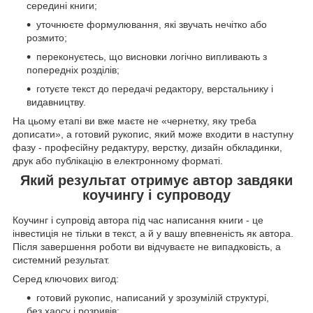
середині книги;
уточнюєте формулювання, які звучать нечітко або
розмито;
переконуєтесь, що висновки логічно випливають з
попередніх розділів;
готуєте текст до передачі редактору, верстальнику і
видавництву.
На цьому етапі ви вже маєте не «чернетку, яку треба
дописати», а готовий рукопис, який може входити в наступну
фазу - професійну редактуру, верстку, дизайн обкладинки,
друк або публікацію в електронному форматі.
Який результат отримує автор завдяки
коучингу і супроводу
Коучинг і супровід автора під час написання книги - це
інвестиція не тільки в текст, а й у вашу впевненість як автора.
Після завершення роботи ви відчуваєте не випадковість, а
системний результат.
Серед ключових вигод:
готовий рукопис, написаний у зрозумілій структурі,
без хаосу і розривів;