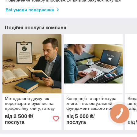
Повернення товару впродовж 14 днів за рахунок покупця
Всі умови повернення
Подібні послуги компанії
Методологія друку: як
Концепція та архітектура
Вида
перетворити рукопис на
книги: інтелектуальний
авто
професійну книгу, готову
фундамент вашого нон-
гайд
до продажу
фікшну
2 500
5 000
від
₴/
від
₴/
від
послуга
послуга