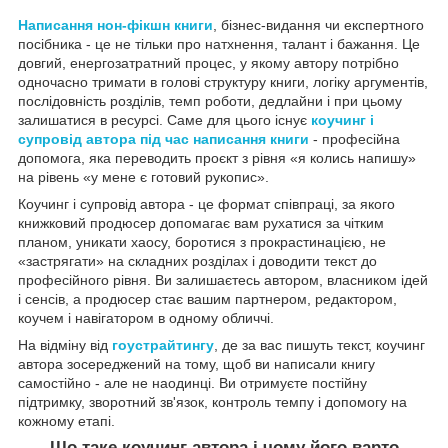
Написання нон-фікшн книги
, бізнес-видання чи експертного
посібника - це не тільки про натхнення, талант і бажання. Це
довгий, енергозатратний процес, у якому автору потрібно
одночасно тримати в голові структуру книги, логіку аргументів,
послідовність розділів, темп роботи, дедлайни і при цьому
залишатися в ресурсі. Саме для цього існує
коучинг і
супровід автора під час написання книги
- професійна
допомога, яка переводить проєкт з рівня «я колись напишу»
на рівень «у мене є готовий рукопис».
Коучинг і супровід автора - це формат співпраці, за якого
книжковий продюсер допомагає вам рухатися за чітким
планом, уникати хаосу, боротися з прокрастинацією, не
«застрягати» на складних розділах і доводити текст до
професійного рівня. Ви залишаєтесь автором, власником ідей
і сенсів, а продюсер стає вашим партнером, редактором,
коучем і навігатором в одному обличчі.
На відміну від
гоустрайтингу
, де за вас пишуть текст, коучинг
автора зосереджений на тому, щоб ви написали книгу
самостійно - але не наодинці. Ви отримуєте постійну
підтримку, зворотний зв'язок, контроль темпу і допомогу на
кожному етапі.
Що таке коучинг автора і чому його варто