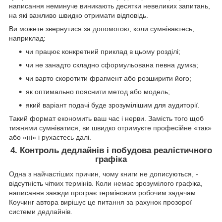
написання неминуче виникають десятки невеликих запитань,
на які важливо швидко отримати відповідь.
Ви можете звернутися за допомогою, коли сумніваєтесь,
наприклад:
чи працює конкретний приклад в цьому розділі;
чи не занадто складно сформульована певна думка;
чи варто скоротити фрагмент або розширити його;
як оптимально пояснити метод або модель;
який варіант подачі буде зрозумілішим для аудиторії.
Такий формат економить ваш час і нерви. Замість того щоб
тижнями сумніватися, ви швидко отримуєте професійне «так»
або «ні» і рухаєтесь далі.
4. Контроль дедлайнів і побудова реалістичного
графіка
Одна з найчастіших причин, чому книги не дописуються, -
відсутність чітких термінів. Коли немає зрозумілого графіка,
написання завжди програє терміновим робочим задачам.
Коучинг автора вирішує це питання за рахунок прозорої
системи дедлайнів.