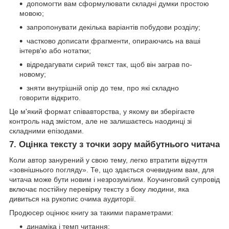
допомогти вам сформулювати складні думки простою
мовою;
запропонувати декілька варіантів побудови розділу;
частково дописати фрагменти, опираючись на ваші
інтерв'ю або нотатки;
відредагувати сирий текст так, щоб він заграв по-
новому;
зняти внутрішній опір до тем, про які складно
говорити відкрито.
Це м'який формат співавторства, у якому ви зберігаєте
контроль над змістом, але не залишаєтесь наодинці зі
складними епізодами.
7. Оцінка тексту з точки зору майбутнього читача
Коли автор занурений у свою тему, легко втратити відчуття
«зовнішнього погляду». Те, що здається очевидним вам, для
читача може бути новим і незрозумілим. Коучинговий супровід
включає постійну перевірку тексту з боку людини, яка
дивиться на рукопис очима аудиторії.
Продюсер оцінює книгу за такими параметрами:
динаміка і темп читання;