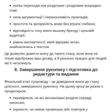
логіка переходів між розділами і розділами всередині
глав;
сила аргументації і переконливість прикладів;
простота та зрозумілість мови без втрати глибини;
відповідність тону книги вашому бренду і цільовій
аудиторії;
рівень експертності, який відчуває читач,
знайомлячись з текстом.
Це дозволяє довести книгу до такого стану, коли вона не
тільки відображає ваш досвід, а й реально працює для людей,
які її читатимуть.
8. Завершення рукопису і підготовка до
редактури та видання
Фінальний етап супроводу - це доведення книги до стану
цілісного, завершеного рукопису. На цьому кроці ви разом з
продюсером:
перевіряєте, чи всі заплановані розділи справді
написані;
оцінюєте, чи немає провисань або повторів у