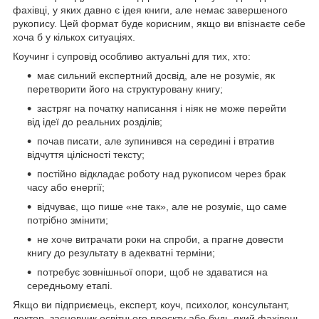
фахівці, у яких давно є ідея книги, але немає завершеного
рукопису. Цей формат буде корисним, якщо ви впізнаєте себе
хоча б у кількох ситуаціях.
Коучинг і супровід особливо актуальні для тих, хто:
має сильний експертний досвід, але не розуміє, як
перетворити його на структуровану книгу;
застряг на початку написання і ніяк не може перейти
від ідеї до реальних розділів;
почав писати, але зупинився на середині і втратив
відчуття цілісності тексту;
постійно відкладає роботу над рукописом через брак
часу або енергії;
відчуває, що пише «не так», але не розуміє, що саме
потрібно змінити;
не хоче витрачати роки на спроби, а прагне довести
книгу до результату в адекватні терміни;
потребує зовнішньої опори, щоб не здаватися на
середньому етапі.
Якщо ви підприємець, експерт, коуч, психолог, консультант,
лектор, засновник освітнього проєкту або будь-який фахівець,