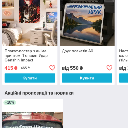
Плакат-постер з аніме
Друк плакатів А0
Наст
принтом "Геншин Удар -
кале
Genshin Impact
(тіл
(комп'ютерна гра)"
415
550
₴
від
₴
від
465 ₴
Купити
Купити
Акційні пропозиції та новинки
–10%