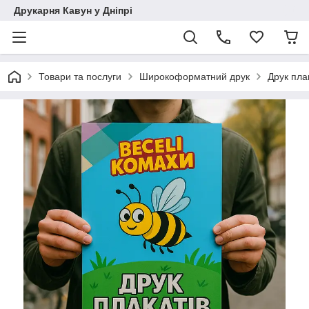
Друкарня Кавун у Дніпрі
Товари та послуги
Широкоформатний друк
Друк пла