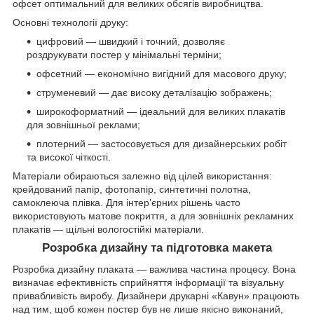
офсет оптимальний для великих обсягів виробництва.
Основні технології друку:
цифровий — швидкий і точний, дозволяє
роздрукувати постер у мінімальні терміни;
офсетний — економічно вигідний для масового друку;
струменевий — дає високу деталізацію зображень;
широкоформатний — ідеальний для великих плакатів
для зовнішньої реклами;
плотерний — застосовується для дизайнерських робіт
та високої чіткості.
Матеріали обираються залежно від цілей використання:
крейдований папір, фотопапір, синтетичні полотна,
самоклеюча плівка. Для інтер’єрних рішень часто
використовують матове покриття, а для зовнішніх рекламних
плакатів — щільні вологостійкі матеріали.
Розробка дизайну та підготовка макета
Розробка дизайну плаката — важлива частина процесу. Вона
визначає ефективність сприйняття інформації та візуальну
привабливість виробу. Дизайнери друкарні «Кавун» працюють
над тим, щоб кожен постер був не лише якісно виконаний,