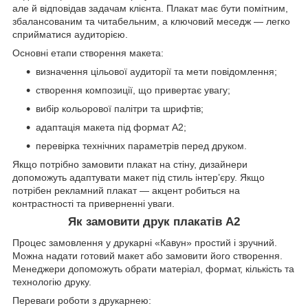
але й відповідав задачам клієнта. Плакат має бути помітним,
збалансованим та читабельним, а ключовий меседж — легко
сприйматися аудиторією.
Основні етапи створення макета:
визначення цільової аудиторії та мети повідомлення;
створення композиції, що привертає увагу;
вибір кольорової палітри та шрифтів;
адаптація макета під формат А2;
перевірка технічних параметрів перед друком.
Якщо потрібно замовити плакат на стіну, дизайнери
допоможуть адаптувати макет під стиль інтер’єру. Якщо
потрібен рекламний плакат — акцент робиться на
контрастності та приверненні уваги.
Як замовити друк плакатів А2
Процес замовлення у друкарні «Кавун» простий і зручний.
Можна надати готовий макет або замовити його створення.
Менеджери допоможуть обрати матеріал, формат, кількість та
технологію друку.
Переваги роботи з друкарнею: