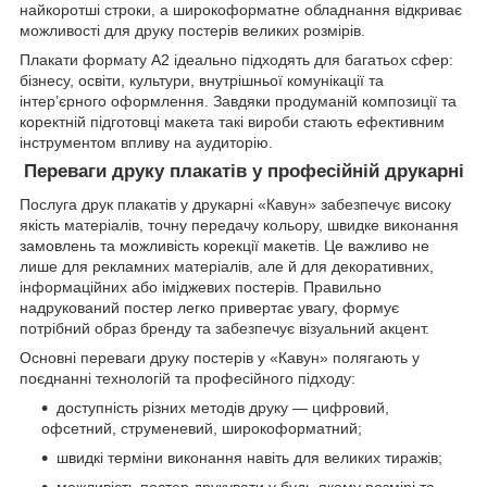
найкоротші строки, а широкоформатне обладнання відкриває
можливості для друку постерів великих розмірів.
Плакати формату А2 ідеально підходять для багатьох сфер:
бізнесу, освіти, культури, внутрішньої комунікації та
інтер’єрного оформлення. Завдяки продуманій композиції та
коректній підготовці макета такі вироби стають ефективним
інструментом впливу на аудиторію.
Переваги друку плакатів у професійній друкарні
Послуга друк плакатів у друкарні «Кавун» забезпечує високу
якість матеріалів, точну передачу кольору, швидке виконання
замовлень та можливість корекції макетів. Це важливо не
лише для рекламних матеріалів, але й для декоративних,
інформаційних або іміджевих постерів. Правильно
надрукований постер легко привертає увагу, формує
потрібний образ бренду та забезпечує візуальний акцент.
Основні переваги друку постерів у «Кавун» полягають у
поєднанні технологій та професійного підходу:
доступність різних методів друку — цифровий,
офсетний, струменевий, широкоформатний;
швидкі терміни виконання навіть для великих тиражів;
можливість постер друкувати у будь-якому розмірі та