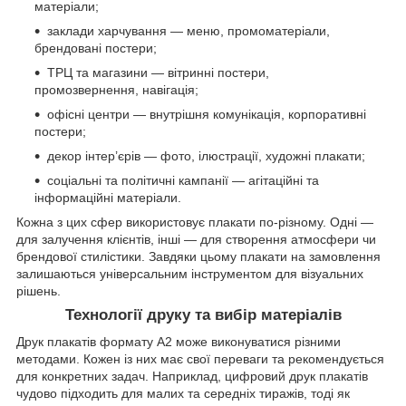
матеріали;
заклади харчування — меню, промоматеріали,
брендовані постери;
ТРЦ та магазини — вітринні постери,
промозвернення, навігація;
офісні центри — внутрішня комунікація, корпоративні
постери;
декор інтер’єрів — фото, ілюстрації, художні плакати;
соціальні та політичні кампанії — агітаційні та
інформаційні матеріали.
Кожна з цих сфер використовує плакати по-різному. Одні —
для залучення клієнтів, інші — для створення атмосфери чи
брендової стилістики. Завдяки цьому плакати на замовлення
залишаються універсальним інструментом для візуальних
рішень.
Технології друку та вибір матеріалів
Друк плакатів формату А2 може виконуватися різними
методами. Кожен із них має свої переваги та рекомендується
для конкретних задач. Наприклад, цифровий друк плакатів
чудово підходить для малих та середніх тиражів, тоді як