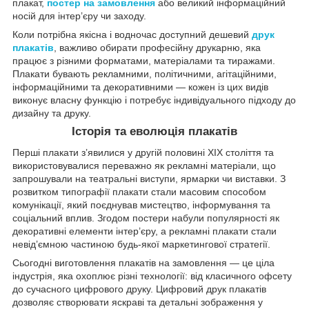
плакат,
постер на замовлення
або великий інформаційний
носій для інтер’єру чи заходу.
Коли потрібна якісна і водночас доступний дешевий
друк
плакатів
, важливо обирати професійну друкарню, яка
працює з різними форматами, матеріалами та тиражами.
Плакати бувають рекламними, політичними, агітаційними,
інформаційними та декоративними — кожен із цих видів
виконує власну функцію і потребує індивідуального підходу до
дизайну та друку.
Історія та еволюція плакатів
Перші плакати з’явилися у другій половині XIX століття та
використовувалися переважно як рекламні матеріали, що
запрошували на театральні виступи, ярмарки чи виставки. З
розвитком типографії плакати стали масовим способом
комунікації, який поєднував мистецтво, інформування та
соціальний вплив. Згодом постери набули популярності як
декоративні елементи інтер’єру, а рекламні плакати стали
невід’ємною частиною будь-якої маркетингової стратегії.
Сьогодні виготовлення плакатів на замовлення — це ціла
індустрія, яка охоплює різні технології: від класичного офсету
до сучасного цифрового друку. Цифровий друк плакатів
дозволяє створювати яскраві та детальні зображення у