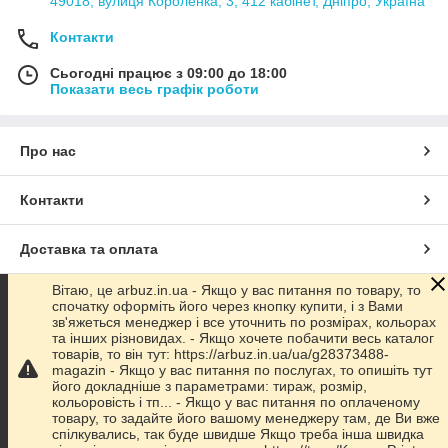
49018, вулиця Короленка, 3, 412 кабінет, Дніпро, Україна
Контакти
Сьогодні працює з 09:00 до 18:00
Показати весь графік роботи
Про нас
Контакти
Доставка та оплата
Вітаю, це arbuz.in.ua - Якщо у вас питання по товару, то
Графік роботи
спочатку оформіть його через кнопку купити, і з Вами
зв'яжеться менеджер і все уточнить по розмірах, кольорах
та інших різновидах. - Якщо хочете побачити весь каталог
Повна версія сайту
товарів, то він тут: https://arbuz.in.ua/ua/g28373488-
magazin - Якщо у вас питання по послугах, то опишіть тут
його докладніше з параметрами: тираж, розмір,
Сайт створено на маркетплейсі
Prom.ua
кольоровість і тп... - Якщо у вас питання по оплаченому
товару, то задайте його вашому менеджеру там, де Ви вже
спілкувались, так буде швидше Якщо треба інша швидка
Політика конфіденційності