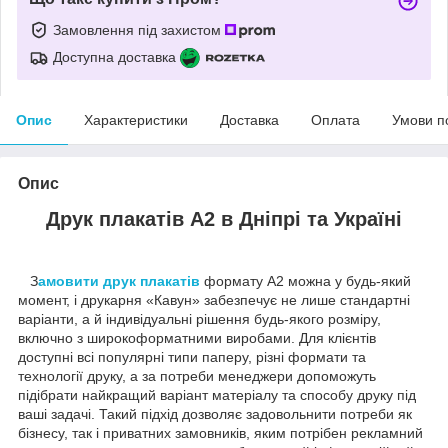
Замовлення під захистом
Доступна доставка
Опис
Характеристики
Доставка
Оплата
Умови п
Опис
Друк плакатів А2 в Дніпрі та Україні
З
амовити друк плакатів
формату А2 можна у будь-який
момент, і друкарня «Кавун» забезпечує не лише стандартні
варіанти, а й індивідуальні рішення будь-якого розміру,
включно з широкоформатними виробами. Для клієнтів
доступні всі популярні типи паперу, різні формати та
технології друку, а за потреби менеджери допоможуть
підібрати найкращий варіант матеріалу та способу друку під
ваші задачі. Такий підхід дозволяє задовольнити потреби як
бізнесу, так і приватних замовників, яким потрібен рекламний