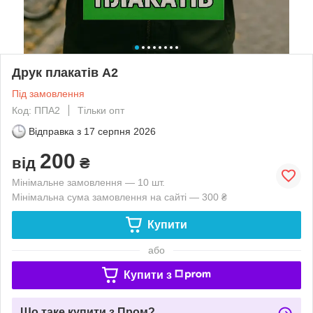
Друк плакатів А2
Під замовлення
Код: ППА2
Тільки опт
Відправка з
17 серпня 2026
200
від
₴
Мінімальне замовлення — 10 шт.
Мінімальна сума замовлення на сайті — 300 ₴
Купити
або
Купити з
Що таке купити з Пром?