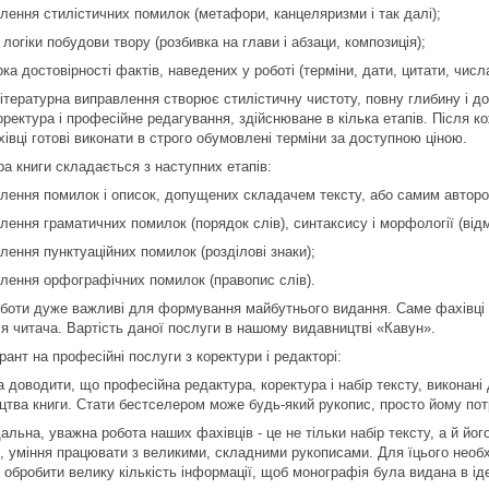
влення стилістичних помилок (метафори, канцеляризми і так далі);
 логіки побудови твору (розбивка на глави і абзаци, композиція);
рка достовірності фактів, наведених у роботі (терміни, дати, цитати, числа 
ітературна виправлення створює стилістичну чистоту, повну глибину і до
оректура і професійне редагування, здійснюване в кілька етапів. Після ко
івці готові виконати в строго обумовлені терміни за доступною ціною.
ра книги складається з наступних етапів:
влення помилок і описок, допущених складачем тексту, або самим авторо
лення граматичних помилок (порядок слів), синтаксису і морфології (відм
лення пунктуаційних помилок (розділові знаки);
влення орфографічних помилок (правопис слів).
роботи дуже важливі для формування майбутнього видання. Саме фахівці 
ля читача. Вартість даної послуги в нашому видавництві «Кавун».
ант на професійні послуги з коректури і редакторі:
а доводити, що професійна редактура, коректура і набір тексту, виконані
цтва книги. Стати бестселером може будь-який рукопис, просто йому пот
альна, уважна робота наших фахівців - це не тільки набір тексту, а й й
, уміння працювати з великими, складними рукописами. Для їцього необхід
 обробити велику кількість інформації, щоб монографія була видана в ід