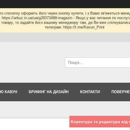
 то спочатку оформіть його через кнопку купити, і з Вами зв'яжеться мене
: https://arbuz.in.ua/ua/g28373488-magazin - Якщо у вас питання по послу
му товару, то задайте його вашому менеджеру там, де Ви вже спілкувалис
телеграм: https://t.me/Kavun_Print
Ю КАВУН
БРИФІНГ НА ДИЗАЙН
КОНТАКТИ
ПОВЕРНЕ
Коректура та редактура від ф