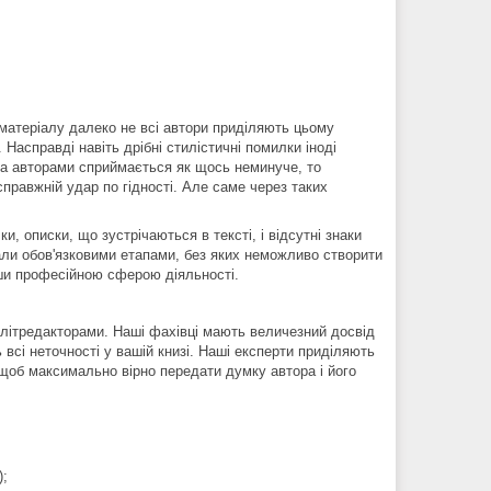
 матеріалу далеко не всі автори приділяють цьому
 Насправді навіть дрібні стилістичні помилки іноді
ура авторами сприймається як щось неминуче, то
правжній удар по гідності. Але саме через таких
, описки, що зустрічаються в тексті, і відсутні знаки
стали обов'язковими етапами, без яких неможливо створити
вши професійною сферою діяльності.
 літредакторами. Наші фахівці мають величезний досвід
 всі неточності у вашій книзі. Наші експерти приділяють
 щоб максимально вірно передати думку автора і його
);