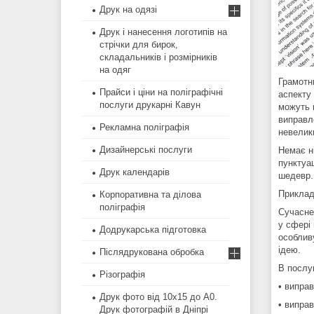
Друк на одязі
Друк і нанесення логотипів на
стрічки для бирок,
складальників і розмірників
на одяг
Грамотн
Прайси і ціни на поліграфічні
аспекту 
послуги друкарні Кавун
можуть 
виправл
Рекламна поліграфія
невелик
Дизайнерські послуги
Немає ні
пунктуац
Друк календарів
шедевр.
Приклад
Корпоративна та ділова
поліграфія
Сучасне
у сфері 
Додрукарська підготовка
особлив
ідею.
Післядрукована обробка
В послу
Різографія
• виправ
Друк фото від 10х15 до А0.
• виправ
Друк фотографій в Дніпрі