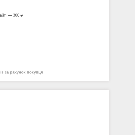
айті — 300 ₴
нів
за рахунок покупця