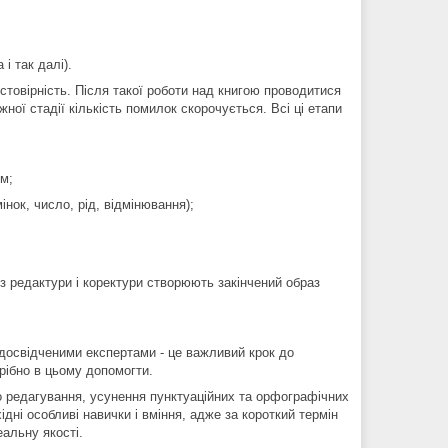
і так далі).
стовірність. Після такої роботи над книгою проводитися
жної стадії кількість помилок скорочується. Всі ці етапи
м;
інок, число, рід, відмінювання);
з редактури і коректури створюють закінчений образ
 досвідченими експертами - це важливий крок до
рібно в цьому допомогти.
ого редагування, усунення пунктуаційних та орфографічних
ні особливі навички і вміння, адже за короткий термін
еальну якості.