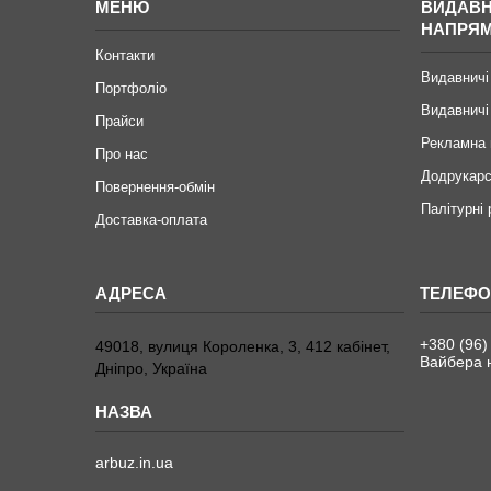
МЕНЮ
ВИДАВН
НАПРЯ
Контакти
Видавничі
Портфоліо
Видавничі
Прайси
Рекламна 
Про нас
Додрукарс
Повернення-обмін
Палітурні
Доставка-оплата
+380 (96)
49018, вулиця Короленка, 3, 412 кабінет,
Вайбера н
Дніпро, Україна
arbuz.in.ua