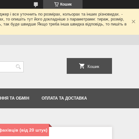
Кошик
джер і все уточнить по розмірах, кольорах та інших різновидах. -
гах, то опишіть тут його докладніше з параметрами: тираж, розмір,
ь, так буде швидше Якщо треба інша швидка відповідь, то пишіть в
Кошик
ННЯ ТА ОБМІН
ОПЛАТА ТА ДОСТАВКА
ахівців (від 20 штук)