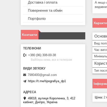
Доставка і оплата
А якщо 
видавниц
Повернення та обмін
Портфоліо
Характ
Контакти
Основ
Вид полі
Час виг
+380 (96) 308-00-38
Мінімал
Вайбера нема, все в телеграм
Корист
Тип посл
7980400@gmail.com
https://t.me/tipografiya_dp1
Інформа
Ціна:
2 
49018, вулиця Короленка, 3, 412
кабінет, Дніпро, Україна