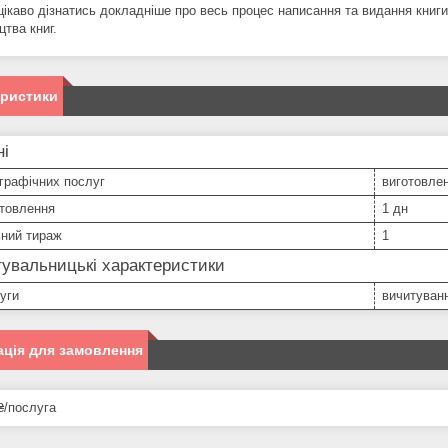
цікаво дізнатись докладніше про весь процес написання та видання книги
тва книг.
еристики
ні
графічних послуг
виготовлен
отовлення
1 дн
ьний тираж
1
увальницькі характеристики
уги
вичитуван
ція для замовлення
₴/послуга