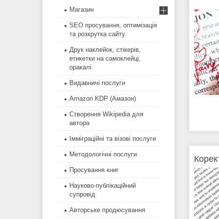
Магазин
SEO просування, оптимізація
та розкрутка сайту
Друк наклейок, стікерів,
етикетки на самоклейці,
оракалі
Видавничі послуги
Amazon KDP (Амазон)
Створення Wikipedia для
автора
Імміграційні та візові послуги
Методологічні послуги
Корек
Просування книг
Науково-публікаційний
супровід
Авторське продюсування