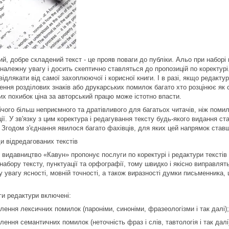
ий, добре складений текст - це прояв поваги до публіки. Альо при наборі
належну увагу і досить скептично ставляться до пропозицій по коректурі.
відлякати від самої захоплюючої і корисної книги. І в разі, якщо редакт
ення розділових знаків або друкарських помилок багато хто розцінює як с
их похибок ціна за авторський працю може істотно впасти.
чого більш неприємного та дратівливого для багатьох читачів, ніж помилки
ії. У зв'язку з цим коректура і редагування тексту будь-якого видання 
 Згодом з'єднання явилося багато фахівців, для яких цей напрямок ста
и відредагованих текстів
 видавництво «Кавун» пропонує послуги по коректурі і редактури текстів
набору тексту, пунктуації та орфографії, тому швидко і якісно виправлять
у увагу ясності, мовній точності, а також виразності думки письменника,
ги редактури включені:
лення лексичних помилок (пароніми, синоніми, фразеологізми і так далі);
лення семантичних помилок (неточність фраз і слів, тавтологія і так далі