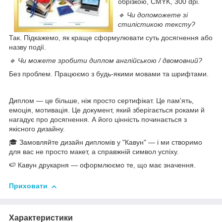
обрізкою, CMYK, 300 dpi.
🔹 Чи допоможете зі
стилістикою тексту?
Так. Підкажемо, як краще сформулювати суть досягнення або
назву події.
🔹 Чи можете зробити диплом англійською / двомовний?
Без проблем. Працюємо з будь-якими мовами та шрифтами.
Диплом — це більше, ніж просто сертифікат. Це пам’ять,
емоція, мотивація. Це документ, який зберігається роками й
нагадує про досягнення. А його цінність починається з
якісного дизайну.
🎓 Замовляйте дизайн дипломів у "Кавун" — і ми створимо
для вас не просто макет, а справжній символ успіху.
🍉 Кавун друкарня — оформлюємо те, що має значення.
Приховати
Характеристики