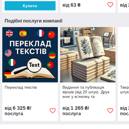
63
від
₴
від
Купити
Подібні послуги компанії
Переклад текстів
Видання та публікація
Твер
віршів (від 20 штук). Друк
штук
книг у м'якому та
твердому перельоті з
дизайном та версткою
6 325
1 265
від
₴/
від
₴/
від
послуга
послуга
пос