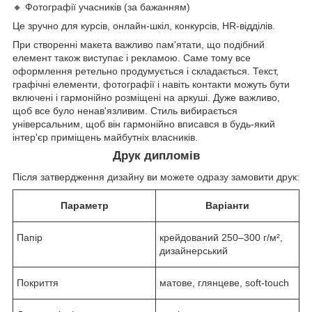
🔸 Фотографії учасників (за бажанням)
Це зручно для курсів, онлайн-шкіл, конкурсів, HR-відділів.
При створенні макета важливо пам'ятати, що подібний
елемент також виступає і рекламою. Саме тому все
оформлення ретельно продумується і складається. Текст,
графічні елементи, фотографії і навіть контакти можуть бути
включені і гармонійно розміщені на аркуші. Дуже важливо,
щоб все було ненав'язливим. Стиль вибирається
універсальним, щоб він гармонійно вписався в будь-який
інтер'єр приміщень майбутніх власників.
Друк дипломів
Після затвердження дизайну ви можете одразу замовити друк:
Параметр
Варіанти
Папір
крейдований 250–300 г/м²,
дизайнерський
Покриття
матове, глянцеве, soft-touch