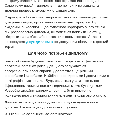
напряму залежить враження, яке отримає його володар.
Саме тому дизайн дипломів — це не технічна задача, а
творчий процес із високими стандартами.
У друкарні «Кавун» ми створюємо унікальні макети дипломів
для різних подій, організацій і навчальних програм. Від
академічної класики — до сучасного корпоративного стилю.
Ми розробляємо дипломи, які хочеться повісити на стіну,
зберегти на пам’ять або показати в соцмережах. А також
пропонуємо
друк дипломів
по доступним цінам і в короткий
термін.
Для чого потрібен диплом?
Імідж і обличчя будь-якої компанії створюється фахівцями
протягом багатьох років. Для цього залучаються
професіонали своєї справи. Досягається це різними
способами і засобами. Найбільш поширеними і доступними є
поліграфічні матеріали. Будь-який знак уваги – це плюс.
Ефективним жестом поваги і вдячності може бути диплом.
Розробка дизайну диплома повинна бути виключно
індивідуальної з використанням елементів фірмового стилю.
Диплом — це візуальний доказ того, що людина чогось
досягла. Він виконує одразу кілька функцій:
🔹 Підвищує лояльність до організаторів