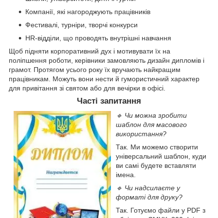
Компанії, які нагороджують працівників
Фестивалі, турніри, творчі конкурси
HR-відділи, що проводять внутрішні навчання
Щоб підняти корпоративний дух і мотивувати їх на
поліпшення роботи, керівники замовляють дизайн дипломів і
грамот. Протягом усього року їх вручають найкращим
працівникам. Можуть вони нести й гумористичний характер
для привітання зі святом або для вечірки в офісі.
Часті запитання
🔹 Чи можна зробити
шаблон для масового
використання?
Так. Ми можемо створити
універсальний шаблон, куди
ви самі будете вставляти
імена.
🔹 Чи надсилаєте у
форматі для друку?
Так. Готуємо файли у PDF з