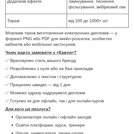
Додаткові ефекти
ламінування, тиснення,
фольгування, вибірковий лак
Тираж
від 100 до 1000+ шт.
Можливе також виготовлення електронних дипломів — у
форматі PNG або PDF для імейл-розсилок, особистих
кабінетів або мобільних застосунків.
Чому варто замовити у «Кавун»?
✅ Враховуємо стиль вашого бренду
✅ Розробляємо з нуля або на базі прикладів
✅ Допомагаємо з текстом і структурою
✅ Працюємо швидко — від 1 дня
✅ Можемо одразу надрукувати дипломи
✅ Готуємо як для офлайн, так і для онлайн-курсів
Для кого ця послуга?
Організатори онлайн і офлайн заходів
Освітні платформи, курси, тренери
Школи, університети, дитячі гуртки