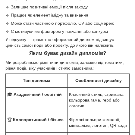
🔹 Залишає позитивні емоції після заходу
🔹 Працює як елемент іміджу та визнання
🔹 Може стати частиною портфоліо, CV або соцмереж
🔹 Є мотивуючим фактором у навчанні або конкурсі
У підсумку — грамотно оформлений диплом підвищує
цінність самої події або проєкту, до якого він належить.
Яким буває дизайн дипломів?
Ми розробляємо різні типи дипломів, залежно від тематики,
рівня події, віку учасників і стилю замовника:
Тип диплома
Особливості дизайну
🎓
Академічний / освітній
Класичний стиль, стримана
кольорова гама, герб або
логотип
🏆
Корпоративний / бізнес
Фірмові кольори компанії,
мінімалізм, логотип, QR-коди