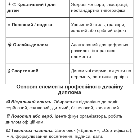
👩‍🎨
Креативний / для
Яскраві кольори, ілюстрації,
дітей
нестандартна типографіка
⭐
Почесний / подяка
Урочистий стиль, гравюри,
золотий або срібний ефект
🧠
Онлайн-диплом
Адаптований для цифрових
розсилок, інтерактивні
елементи
🎖
Спортивний
Динамічні форми, акценти на
перемогу, логотипи турнірів
Основні елементи професійного дизайну
диплома
🎨 Візуальний стиль.
Обирається відповідно до події:
серйозний, святковий, дитячий, бізнесовий, креативний.
🔖 Логотип або герб.
Ідентифікує організатора, робить
диплом офіційним.
📜 Текстова частина.
Заголовок («Диплом», «Сертифікат»),
ім’я, формулювання досягнення, підписи, дати.