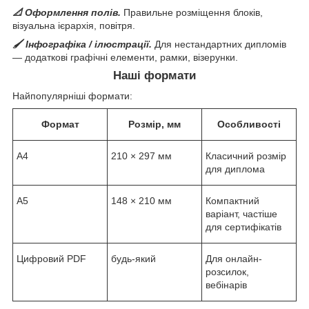
📐 Оформлення полів.
Правильне розміщення блоків,
візуальна ієрархія, повітря.
🖌 Інфографіка / ілюстрації.
Для нестандартних дипломів
— додаткові графічні елементи, рамки, візерунки.
Наші формати
Найпопулярніші формати:
Формат
Розмір, мм
Особливості
A4
210 × 297 мм
Класичний розмір
для диплома
A5
148 × 210 мм
Компактний
варіант, частіше
для сертифікатів
Цифровий PDF
будь-який
Для онлайн-
розсилок,
вебінарів