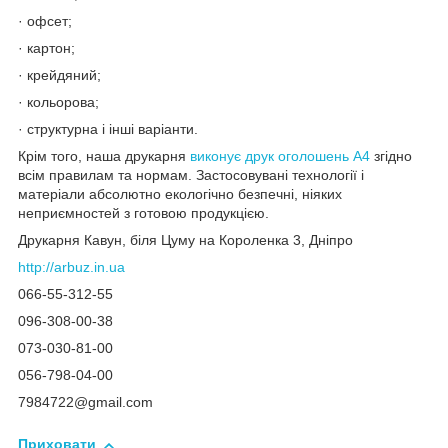
· офсет;
· картон;
· крейдяний;
· кольорова;
· структурна і інші варіанти.
Крім того, наша друкарня
виконує друк оголошень А4
згідно
всім правилам та нормам. Застосовувані технології і
матеріали абсолютно екологічно безпечні, ніяких
неприємностей з готовою продукцією.
Друкарня Кавун, біля Цуму на Короленка 3, Дніпро
http://arbuz.in.ua
066-55-312-55
096-308-00-38
073-030-81-00
056-798-04-00
7984722@gmail.com
Приховати