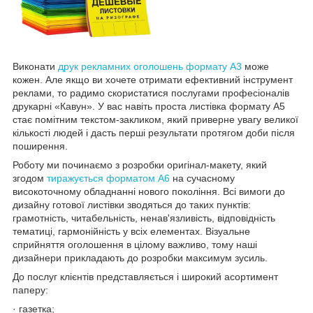
Виконати
друк рекламних оголошень формату А3
може
кожен. Але якщо ви хочете отримати ефективний інструмент
реклами, то радимо скористатися послугами професіоналів
друкарні «Кавун». У вас навіть проста листівка формату А5
стає помітним текстом-закликом, який приверне увагу великої
кількості людей і дасть перші результати протягом доби після
поширення.
Роботу ми починаємо з розробки оригінал-макету, який
згодом
тиражується форматом А6
на сучасному
високоточному обладнанні нового покоління. Всі вимоги до
дизайну готової листівки зводяться до таких пунктів:
грамотність, читабельність, ненав'язливість, відповідність
тематиці, гармонійність у всіх елементах. Візуальне
сприйняття оголошення в цілому важливо, тому наші
дизайнери прикладають до розробки максимум зусиль.
До послуг клієнтів представляється і широкий асортимент
паперу:
· газетка;