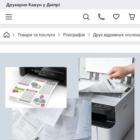
Друкарня Кавун у Дніпрі
Товари та послуги
Різографія
Друк відривних оголош