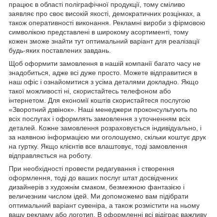
працює в області поліграфічної продукції, тому сміливо
заявляє про своє високій якості, демократичних розцінках, а
також оперативності виконання. Рекламні вироби з фірмовою
символікою представлені в широкому асортименті, тому
кожен зможе знайти тут оптимальний варіант для реалізації
будь-яких поставлених завдань.
Щоб оформити замовлення в нашій компанії багато часу не
знадобиться, адже всі дуже просто. Можете відправитися в
наш офіс і ознайомитися з усіма деталями докладно. Якщо
такої можливості ні, скористайтесь телефоном або
інтернетом. Для економії коштів скористайтеся послугою
«Зворотний дзвінок». Наші менеджери проконсультують по
всіх послугах і оформлять замовлення з уточненням всіх
деталей. Кожне замовлення розраховується індивідуально, і
за наявною інформацією ми оголошуємо, скільки коштує друк
на гуртку. Якщо клієнтів все влаштовує, тоді замовлення
відправляється на роботу.
При необхідності провести редагування і створення
оформлення, тоді до ваших послуг штат досвідчених
дизайнерів з художнім смаком, безмежною фантазією і
величезним числом ідей. Ми допоможемо вам підібрати
оптимальний варіант сувеніра, а також розмістити на ньому
вашу рекламу або логотип. В оформленні всі відіграє важливу