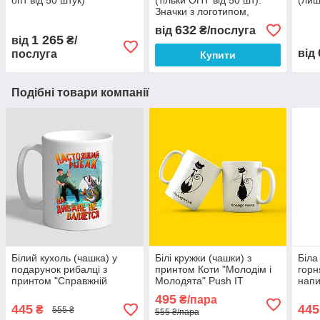
опт від 50 штук)
(тільки ОПТ від 50 шт).
(лиш
Значки з логотипом,
написом, малюнком
632
від
₴/послуга
1 265
від
₴/
від
послуга
Купити
Подібні товари компанії
Білий кухоль (чашка) у
Білі кружки (чашки) з
Біла
подарунок рибалці з
принтом Коти "Молодім і
горн
принтом "Справжній
Молодята" Push IT
напи
рибалка на дивані не
Ольг
495
₴/пара
валяється"
і не
445
445
₴
555 ₴
555 ₴/пара