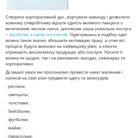
Створити корпоративний дух, згуртувати команду і дозволити
кожному співробітнику відчути єдність великого ланцюга з
величезним числом ланок, допоможе наша унікальна послуга
–
футболки зі своїм логотипом
. Одягнувшись в подібну одяг
можна також значно збільшити мотивацію праці, а отже всі
процеси будуть виконані на найвищому рівні, а клієнти
отримають високоякісну продукцію або послуги. Носити її
можна як щодня, так і на рекламних заходах, семінарах та
корпоративах.
До вашої уваги ми пропонуємо провести накат малюнків і
написів на самі різні предмети одягу та аксесуарів:
· реглани;
· свитшоты;
· толстовки;
· бейсболки;
· футболки;
· майки;
· парасольки;