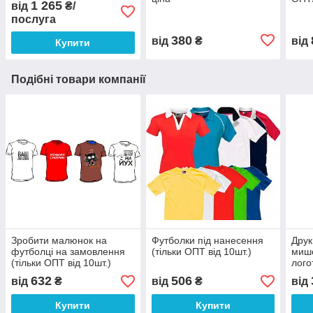
1 265
від
₴/
послуга
380
від
₴
від
Купити
Подібні товари компанії
Зробити малюнок на
Футболки під нанесення
Друк
футболці на замовлення
(тільки ОПТ від 10шт.)
мишо
(тільки ОПТ від 10шт.)
лого
10шт
632
506
від
₴
від
₴
від
Купити
Купити