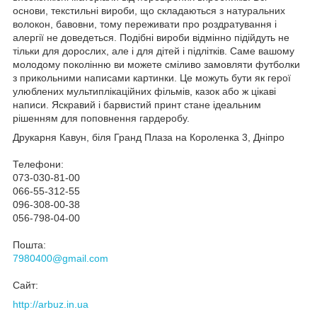
основи, текстильні вироби, що складаються з натуральних
волокон, бавовни, тому переживати про роздратування і
алергії не доведеться. Подібні вироби відмінно підійдуть не
тільки для дорослих, але і для дітей і підлітків. Саме вашому
молодому поколінню ви можете сміливо замовляти футболки
з прикольними написами картинки. Це можуть бути як герої
улюблених мультиплікаційних фільмів, казок або ж цікаві
написи. Яскравий і барвистий принт стане ідеальним
рішенням для поповнення гардеробу.
Друкарня Кавун, біля Гранд Плаза на Короленка 3, Дніпро
Телефони:
073-030-81-00
066-55-312-55
096-308-00-38
056-798-04-00
Пошта:
7980400@gmail.com
Сайт:
http://arbuz.in.ua