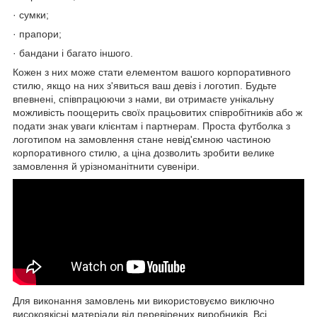
· сумки;
· прапори;
· бандани і багато іншого.
Кожен з них може стати елементом вашого корпоративного
стилю, якщо на них з'явиться ваш девіз і логотип. Будьте
впевнені, співпрацюючи з нами, ви отримаєте унікальну
можливість поощерить своїх працьовитих співробітників або ж
подати знак уваги клієнтам і партнерам. Проста футболка з
логотипом на замовлення стане невід'ємною частиною
корпоративного стилю, а ціна дозволить зробити велике
замовлення й урізноманітнити сувеніри.
Для виконання замовлень ми використовуємо виключно
високоякісні матеріали від перевірених виробників. Всі