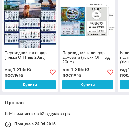
Перекидний календар
Перекидний календар
Кале
(тільки ОПТ від 20шт.)
замовити (тільки ОПТ від
наст
20шт.)
(тіл
1 265
1 265
від
₴/
від
₴/
від
послуга
послуга
пос
Купити
Купити
Про нас
88% позитивних з 52 відгуків за рік
Працює з 24.04.2015