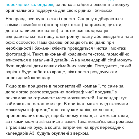
перекидних календарів
, ви легко знайдете рішення в пошуку
оригінального подарунка для своїх рідних і близьких.
Насправді все дуже легко і просто. Спершу підбираються
знімки з сімейного фотоархіву і текст (наприклад, цитати,
девізи та висловлювання), а потім вся інформація
відправляється на нашу електронну пошту або відвідайте наш
офіс особисто. Наші фахівці опрацюють всі дані: при
необхідності і бажанні клієнта проводиться чистка і монтаж
фотографій. Текст, виконаний красивим текстом, гармонійно
вписується в загальний дизайн. А на календарній сітці можуть
бути виділені дати ваших сімейних заходів. Погодьтеся, такий
варіант буде набагато краще, ніж просто роздрукувати
перекидний календар.
Якщо ж ви працюєте в перспективній компанії, то саме за
допомогою розповсюдження поліграфічної продукції з
рекламою ви отримаєте масу можливостей. І календарі тут
займають не останнє місце. В оригінал-макет слід включити
максимум інформації про вашу компанію, діяльності,
пропонованих послуг, виробленому товарі, а також контакти,
за якими можна зв'язатися з вами. Така ненав'язлива реклама
зіграє вам на руку, а кошти, витрачені на друк перекидних
календарів А3, будуть окуплені з верхом.