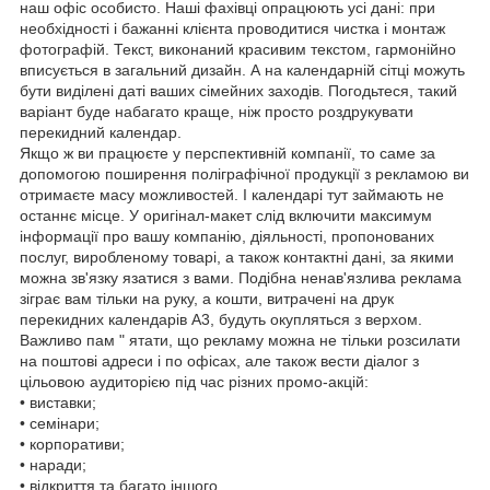
наш офіс особисто. Наші фахівці опрацюють усі дані: при
необхідності і бажанні клієнта проводитися чистка і монтаж
фотографій. Текст, виконаний красивим текстом, гармонійно
вписується в загальний дизайн. А на календарній сітці можуть
бути виділені даті ваших сімейних заходів. Погодьтеся, такий
варіант буде набагато краще, ніж просто роздрукувати
перекидний календар.
Якщо ж ви працюєте у перспективній компанії, то саме за
допомогою поширення поліграфічної продукції з рекламою ви
отримаєте масу можливостей. І календарі тут займають не
останнє місце. У оригінал-макет слід включити максимум
інформації про вашу компанію, діяльності, пропонованих
послуг, виробленому товарі, а також контактні дані, за якими
можна зв'язку язатися з вами. Подібна ненав'язлива реклама
зіграє вам тільки на руку, а кошти, витрачені на друк
перекидних календарів А3, будуть окупляться з верхом.
Важливо пам " ятати, що рекламу можна не тільки розсилати
на поштові адреси і по офісах, але також вести діалог з
цільовою аудиторією під час різних промо-акцій:
• виставки;
• семінари;
• корпоративи;
• наради;
• відкриття та багато іншого.