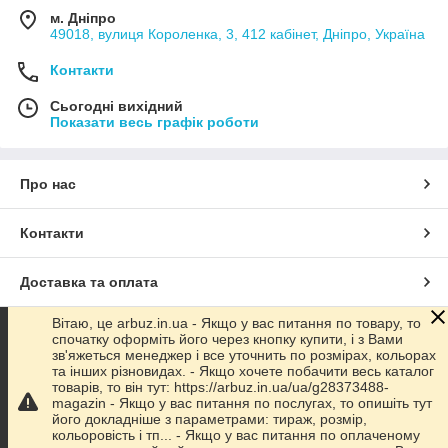
м. Дніпро
49018, вулиця Короленка, 3, 412 кабінет, Дніпро, Україна
Контакти
Сьогодні вихідний
Показати весь графік роботи
Про нас
Контакти
Доставка та оплата
Вітаю, це arbuz.in.ua - Якщо у вас питання по товару, то
Графік роботи
спочатку оформіть його через кнопку купити, і з Вами
зв'яжеться менеджер і все уточнить по розмірах, кольорах
та інших різновидах. - Якщо хочете побачити весь каталог
Повна версія сайту
товарів, то він тут: https://arbuz.in.ua/ua/g28373488-
magazin - Якщо у вас питання по послугах, то опишіть тут
його докладніше з параметрами: тираж, розмір,
Сайт створено на маркетплейсі
Prom.ua
кольоровість і тп... - Якщо у вас питання по оплаченому