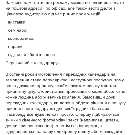
Важливо пам'ятати, що рекламу можна не тільки розсилати
на поштові адреси і по офісах, але також вести діалог з
цільовою аудиторією під час різних промо-акцій:
· виставки;
· семінари;
· корпоративи;
· наради;
· відкриття і багато іншого.
Перекидний календар друк
В останні роки виготовлення перекидних календарів на
замовлення стало популярною і доступною послугою, тому
наша друкарня пропонує своїм клієнтам високу якість за
прийнятну ціну. Скористатися пропозицією може абсолютно
кожна людина або ж велика компанія. Замовивши друк
перекидних календарів, ви легко знайдете рішення в пошуку
оригінального подарунка для своїх рідних і близьких.
Насправді все дуже легко і просто. Спершу підбираються
знімки з сімейного фотоархіву і текст (наприклад, цитати,
девізи і висловлювання), а потім вся інформація
відправляється на нашу електронну пошту або ж відвідайте