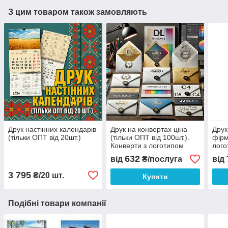
З цим товаром також замовляють
Друк настінних календарів
Друк на конвертах ціна
Друк
(тільки ОПТ від 20шт.)
(тільки ОПТ від 100шт.).
фірм
Конверти з логотипом
лого
дизайн і друк
ціно
632
від
₴/послуга
від
100ш
3 795
₴/20 шт.
Купити
Подібні товари компанії