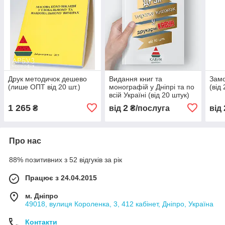
Друк методичок дешево
Видання книг та
Замо
(лише ОПТ від 20 шт.)
монографій у Дніпрі та по
(від
всій Україні (від 20 штук)
1 265
2
₴
від
₴/послуга
від
Про нас
88% позитивних з 52 відгуків за рік
Працює з 24.04.2015
м. Дніпро
49018, вулиця Короленка, 3, 412 кабінет, Дніпро, Україна
Контакти