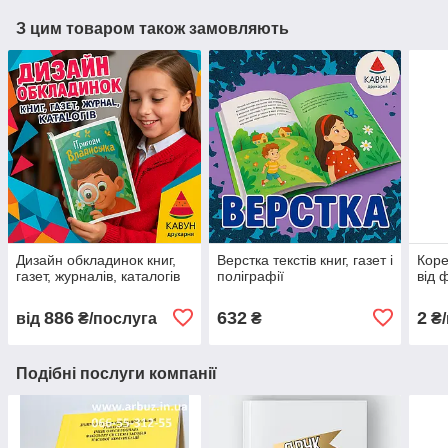
З цим товаром також замовляють
Дизайн обкладинок книг,
Верстка текстів книг, газет і
Коре
газет, журналів, каталогів
поліграфії
від 
886
632
2
від
₴/послуга
₴
₴/
Подібні послуги компанії