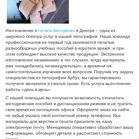
Изготовление и
печать методичек
в Днепре – одна из
широкого спектра услуг в нашей типографии. Наша команда
профессионалов не первый год занимается печатью
разнообразных учебных пособий в короткое время, и при
этом соблюдает высокое качество продукции. Экстренное
изготовление незаменимо в тех случаях, когда материалы
вам понадобились незамедлительно, а времени на
самостоятельное изучение всех вопросов. Поручив эту задачу
специалистам из типографии Арбуз, вы гарантированно
получите желаемое в сжатые сроки. Есть услуга выполнения
работы «день в день».
С нашей помощью вы получаете возможность отпечатать
методические пособия в дистанционном режиме и не тратить
свое время на посещение офиса. Оформите заказ на сайте,
не забыв указать свой контактный номер телефона. Все
материалы для верстки и печати пришлите на нашу
электронную почту. Менеджеры оперативно обработают вашу
информацию, обговорят детали и рассчитают стоимость
заказа.