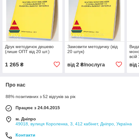
Друк методичок дешево
Замовити методичку (від
Вида
(лише ОПТ від 20 шт.)
20 штук)
моно
всій
1 265
2
₴
від
₴/послуга
від
Про нас
88% позитивних з 52 відгуків за рік
Працює з 24.04.2015
м. Дніпро
49018, вулиця Короленка, 3, 412 кабінет, Дніпро, Україна
Контакти