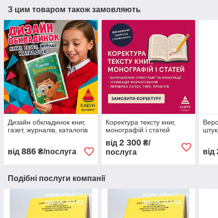
З цим товаром також замовляють
Дизайн обкладинок книг,
Коректура тексту книг,
Верс
газет, журналів, каталогів
монографій і статей
штук
2 300
від
₴/
886
від
₴/послуга
від
послуга
Подібні послуги компанії