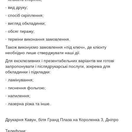
· вид друку;
· спосіб скріплення;
· вигляд обкладинки;
· обсяг тиражу;
· терміни виконання замовлення.
Також виконуємо замовлення «під ключ», де клієнту
необхідно лише стверджувати наші дії.
Для ексклюзивних і презентабельних варіантів ми готові
запропонувати і післядрукарські послуги, зокрема для
обкладинки і підкладки:
· ламінування;
· тиснення фольгою;
· напилення;
· лазерна різка та інше.
Друкарня Кавун, біля Гранд Плаза на Короленка 3, Дніпро
Телефони: