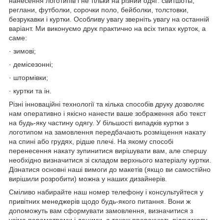
нанесення логотипів і не тільки на різний одяг: свитшоты,
реглани, футболки, сорочки поло, бейболки, толстовки,
безрукавки і куртки. Особливу увагу зверніть увагу на останній
варіант. Ми виконуємо друк практично на всіх типах курток, а
саме:
· зимові;
· демісезонні;
· штормівки;
· куртки та ін.
Різні інноваційні технології та кілька способів друку дозволяє
нам оперативно і якісно нанести ваше зображення або текст
на будь-яку частину одягу. У більшості випадків куртки з
логотипом на замовлення передбачають розміщення накату
на спині або грудях, рідше плечі. На якому способі
перенесення накату зупинитися вирішувати вам, але спершу
необхідно визначитися зі складом верхнього матеріалу куртки.
Дізнатися основні наші вимоги до макетів (якщо ви самостійно
вирішили розробити) можна у наших дизайнерів.
Сміливо набирайте наш номер телефону і консультуйтеся у
привітних менеджерів щодо будь-якого питання. Вони ж
допоможуть вам сформувати замовлення, визначитися з
усіма параметрами і даними, а також прорахують підсумкову