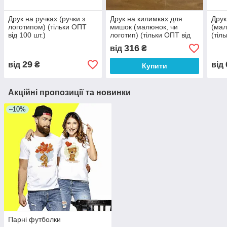
Друк на ручках (ручки з
Друк на килимках для
Друк
логотипом) (тільки ОПТ
мишок (малюнок, чи
(мал
від 100 шт.)
логотип) (тільки ОПТ від
(тіл
10шт.)
316
від
₴
29
від
₴
від
Купити
Акційні пропозиції та новинки
–10%
Парні футболки