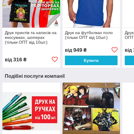
Друк принтів та написів на
Друк на футболках поло
Друк
екосумках, шоперах
(тільки ОПТ від 10шт.)
ОПТ 
(тільки ОПТ від 10шт.)
949
від
₴
від
316
від
₴
Купити
Подібні послуги компанії