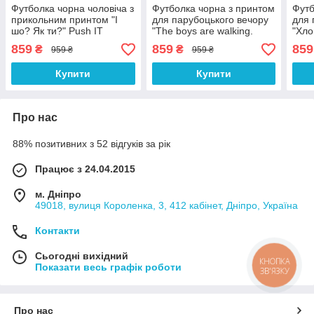
Футболка чорна чоловіча з
Футболка чорна з принтом
Футб
прикольним принтом "І
для парубоцького вечору
для 
шо? Як ти?" Push IT
"The boys are walking.
"Хло
Хлопці гуляють.
Пару
859
859
859
₴
₴
959 ₴
959 ₴
Парубоцька вечірка" Push
IT
IT
Купити
Купити
Про нас
88% позитивних з 52 відгуків за рік
Працює з 24.04.2015
м. Дніпро
49018, вулиця Короленка, 3, 412 кабінет, Дніпро, Україна
Контакти
Сьогодні вихідний
КНОПКА
Показати весь графік роботи
ЗВ'ЯЗКУ
Про нас