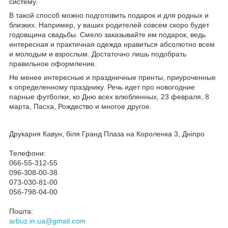
систему.
В такой способ можно подготовить подарок и для родных и
близких. Например, у ваших родителей совсем скоро будет
годовщина свадьбы. Смело заказывайте им подарок, ведь
интересная и практичная одежда нравиться абсолютно всем
и молодым и взрослым. Достаточно лишь подобрать
правильное оформление.
Не менее интересные и праздничные принты, приуроченные
к определенному празднику. Речь идет про новогодние
парные футболки, ко Дню всех влюбленных, 23 февраля, 8
марта, Пасха, Рождество и многое другое.
Друкарня Кавун, біля Гранд Плаза на Короленка 3, Дніпро
Телефони:
066-55-312-55
096-308-00-38
073-030-81-00
056-798-04-00
Пошта:
arbuz.in.ua@gmail.com