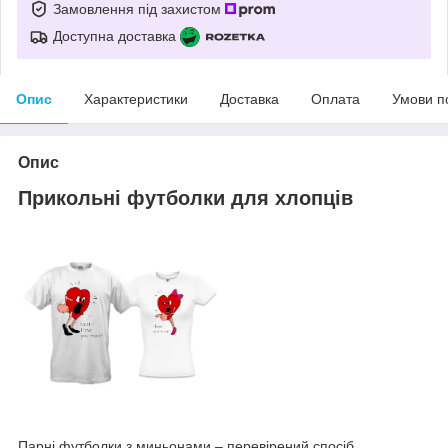
Замовлення під захистом
Доступна доставка
Опис
Характеристики
Доставка
Оплата
Умови п
Опис
Прикольні футболки для хлопців
Парні футболки з миньонами – перевірений спосіб