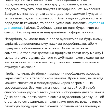
порадувати і здивувати свою другу половинку, а також
продемонструвати свої почуття і неординарність мислення.
Завжди можна поступати за стандартною схемою і купувати
квіти з шоколадом і коштовності. Але, якщо ви дійсно хочете
порадувати коханого, то пропонуємо вам замовити
футболки
для хлопців
і дівчат. Особливо цінна ця одяг буде, якщо ви
самостійно попрацюєте над дизайном і оформленням.
Неодмінно, ви маєте повне право зупинитися на будь-якому
варіанті, запропонованому нашими розробниками, або ж
підшукати зображення в інтернеті. Ви також можете
самостійно творити: достатньо приділити трохи часу макету і
вкласти в млість душу. До того ж, дубліката такому одязі ви не
зможете знайти по всьому світу. Тому ви і ваша половинка
отримує ексклюзив.
Чтобы получить футболки парные их необходимо заказать
через сайт или в телефонном режиме. Кроме того, вы всегда
можете связаться с менеджерами через современные
мессенджеры. Все контакты указанны на сайте. В такой
способ очень удобно вести диалог и обсуждать детали заказа.
Даже если вы проживаете в самом отдаленном уголку нашей
страны, то сотрудничать с нами также просто, ведь готовую
печатную продукцию вы сможете получить через почтовую