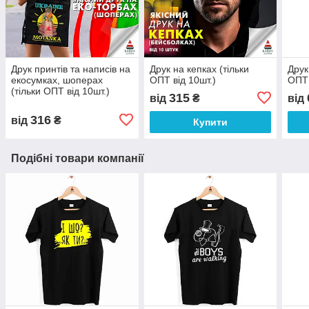
Друк принтів та написів на
Друк на кепках (тільки
Друк
екосумках, шоперах
ОПТ від 10шт.)
ОПТ 
(тільки ОПТ від 10шт.)
315
від
₴
від
316
від
₴
Купити
Подібні товари компанії