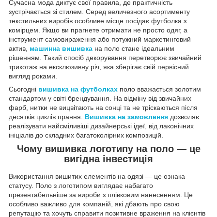
Сучасна мода диктує свої правила, де практичність
зустрічається зі стилем. Серед величезного асортименту
текстильних виробів особливе місце посідає футболка з
комірцем. Якщо ви прагнете отримати не просто одяг, а
інструмент самовираження або потужний маркетинговий
актив,
машинна вишивка
на поло стане ідеальним
рішенням. Такий спосіб декорування перетворює звичайний
трикотаж на ексклюзивну річ, яка зберігає свій первісний
вигляд роками.
Сьогодні
вишивка на футболках
поло вважається золотим
стандартом у світі брендування. На відміну від звичайних
фарб, нитки не вицвітають на сонці та не тріскаються після
десятків циклів прання.
Вишивка на замовлення
дозволяє
реалізувати найсміливіші дизайнерські ідеї, від лаконічних
ініціалів до складних багатоколірних композицій.
Чому вишивка логотипу на поло — це
вигідна інвестиція
Використання вишитих елементів на одязі — це ознака
статусу. Поло з логотипом виглядає набагато
презентабельніше за вироби з плівковим нанесенням. Це
особливо важливо для компаній, які дбають про свою
репутацію та хочуть справити позитивне враження на клієнтів