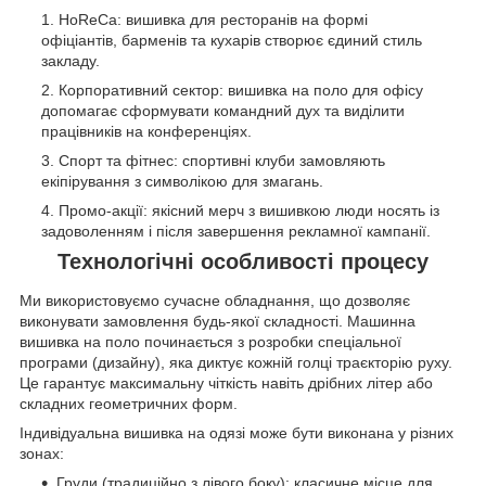
HoReCa: вишивка для ресторанів на формі
офіціантів, барменів та кухарів створює єдиний стиль
закладу.
Корпоративний сектор: вишивка на поло для офісу
допомагає сформувати командний дух та виділити
працівників на конференціях.
Спорт та фітнес: спортивні клуби замовляють
екіпірування з символікою для змагань.
Промо-акції: якісний мерч з вишивкою люди носять із
задоволенням і після завершення рекламної кампанії.
Технологічні особливості процесу
Ми використовуємо сучасне обладнання, що дозволяє
виконувати замовлення будь-якої складності. Машинна
вишивка на поло починається з розробки спеціальної
програми (дизайну), яка диктує кожній голці траєкторію руху.
Це гарантує максимальну чіткість навіть дрібних літер або
складних геометричних форм.
Індивідуальна вишивка на одязі може бути виконана у різних
зонах:
Груди (традиційно з лівого боку): класичне місце для