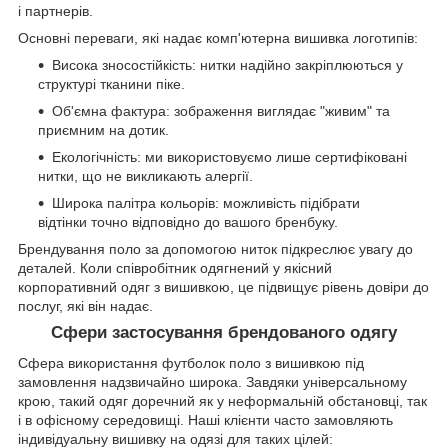
і партнерів.
Основні переваги, які надає комп'ютерна вишивка логотипів:
Висока зносостійкість: нитки надійно закріплюються у
структурі тканини піке.
Об'ємна фактура: зображення виглядає "живим" та
приємним на дотик.
Екологічність: ми використовуємо лише сертифіковані
нитки, що не викликають алергії.
Широка палітра кольорів: можливість підібрати
відтінки точно відповідно до вашого бренбуку.
Брендування поло за допомогою ниток підкреслює увагу до
деталей. Коли співробітник одягнений у якісний
корпоративний одяг з вишивкою, це підвищує рівень довіри до
послуг, які він надає.
Сфери застосування брендованого одягу
Сфера використання футболок поло з вишивкою під
замовлення надзвичайно широка. Завдяки універсальному
крою, такий одяг доречний як у неформальній обстановці, так
і в офісному середовищі. Наші клієнти часто замовляють
індивідуальну вишивку на одязі для таких цілей: