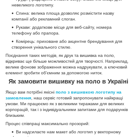
невеликого логотипу.
Спина: велика площа дозволяє розмістити назву
компанії або рекламний слоган.
Рукави: додаткове місце для веб-сайту, номера
телефону або прапора.
Комірець: приховане або акцентне брендування для
створення унікального стилю.
Поєднання таких методів, як друк та вишивка на поло,
відкриває ще більше можливостей для творчості. Наприклад,
велике фонове зображення можна надрукувати, а ключовий
елемент зробити об'ємним за допомогою ниток.
Як замовити вишивку на поло в Україні
Якщо вам потрібні якісні
поло з вишивкою логотипу на
замовлення
, наш сервіс готовий запропонувати найкращі
умови. Ми працюємо як з великими тиражами для великих
корпорацій, так і з індивідуальними запитами для подарунків
близьким.
Процес співпраці максимально прозорий:
Ви надсилаєте нам макет або логотип у векторному