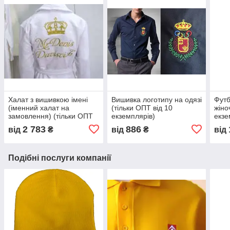
Халат з вишивкою імені
Вишивка логотипу на одязі
Футб
(іменний халат на
(тільки ОПТ від 10
жіно
замовлення) (тільки ОПТ
екземплярів)
екзе
від 10 екземплярів)
2 783
886
від
₴
від
₴
від
Подібні послуги компанії