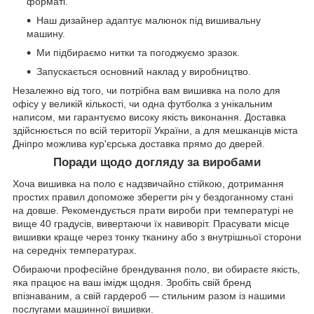
форматі.
Наш дизайнер адаптує малюнок під вишивальну
машину.
Ми підбираємо нитки та погоджуємо зразок.
Запускається основний наклад у виробництво.
Незалежно від того, чи потрібна вам вишивка на поло для
офісу у великій кількості, чи одна футболка з унікальним
написом, ми гарантуємо високу якість виконання. Доставка
здійснюється по всій території України, а для мешканців міста
Дніпро можлива кур'єрська доставка прямо до дверей.
Поради щодо догляду за виробами
Хоча вишивка на поло є надзвичайно стійкою, дотримання
простих правил допоможе зберегти річ у бездоганному стані
на довше. Рекомендується прати вироби при температурі не
вище 40 градусів, вивертаючи їх навиворіт. Прасувати місце
вишивки краще через тонку тканину або з внутрішньої сторони
на середніх температурах.
Обираючи професійне брендування поло, ви обираєте якість,
яка працює на ваш імідж щодня. Зробіть свій бренд
впізнаваним, а свій гардероб — стильним разом із нашими
послугами машинної вишивки.