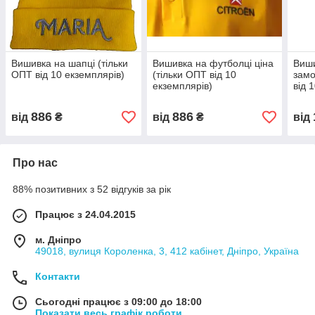
Вишивка на шапці (тільки
Вишивка на футболці ціна
Виши
ОПТ від 10 екземплярів)
(тільки ОПТ від 10
замо
екземплярів)
від 
886
886
від
₴
від
₴
від
Про нас
88% позитивних з 52 відгуків за рік
Працює з 24.04.2015
м. Дніпро
49018, вулиця Короленка, 3, 412 кабінет, Дніпро, Україна
Контакти
Сьогодні працює з 09:00 до 18:00
Показати весь графік роботи