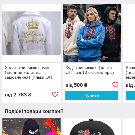
Халат з вишивкою імені
Худі з вишивкою (тільки
Виши
(іменний халат на
ОПТ від 10 екземплярів)
(тіл
замовлення) (тільки ОПТ
екзе
від 10 екземплярів)
500
від
₴
від
2 783
від
₴
Купити
Подібні товари компанії