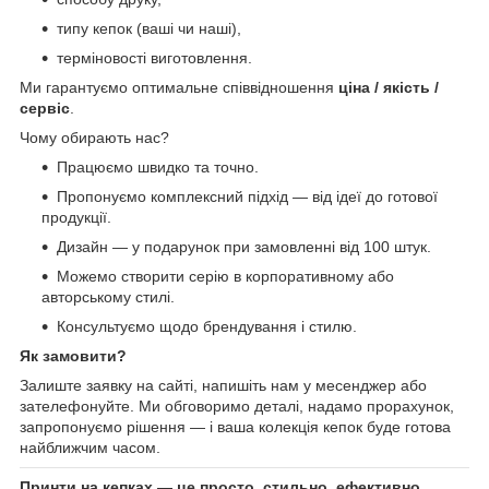
типу кепок (ваші чи наші),
терміновості виготовлення.
Ми гарантуємо оптимальне співвідношення
ціна / якість /
сервіс
.
Чому обирають нас?
Працюємо швидко та точно.
Пропонуємо комплексний підхід — від ідеї до готової
продукції.
Дизайн — у подарунок при замовленні від 100 штук.
Можемо створити серію в корпоративному або
авторському стилі.
Консультуємо щодо брендування і стилю.
Як замовити?
Залиште заявку на сайті, напишіть нам у месенджер або
зателефонуйте. Ми обговоримо деталі, надамо прорахунок,
запропонуємо рішення — і ваша колекція кепок буде готова
найближчим часом.
Принти на кепках — це просто, стильно, ефективно.