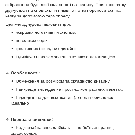
зображення будь-якої складності на тканину. Принт спочатку
друкується на спеціальній плівці, а потім переноситься на
кепку за допомогою термопресу.
Цей метод чудово підходить для:
яскравих логотипів і малюнків,
невеликих серій,
креативних і складних дизайнів,
індивідуальних замовлень з великою деталізацією.
🔸
Особливості:
Обмеження за розміром та складністю дизайну.
Найкраще виглядає на простих, контрастних макетах.
Підходить не для всіх тканин (але для бейсболок —
ідеально).
🔹
Переваги вишивки:
Надзвичайна зносостійкість — не боїться прання,
дощу, сонця.