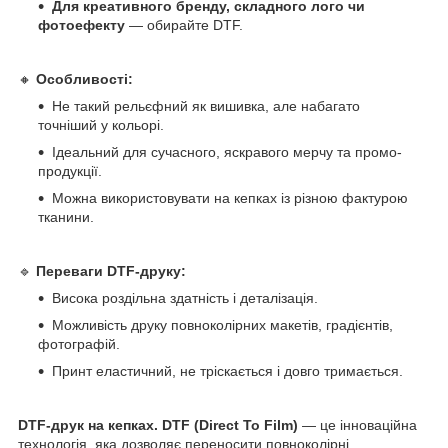
Для креативного бренду, складного лого чи
фотоефекту
— обирайте DTF.
🔸
Особливості:
Не такий рельєфний як вишивка, але набагато
точніший у кольорі.
Ідеальний для сучасного, яскравого мерчу та промо-
продукції.
Можна використовувати на кепках із різною фактурою
тканини.
🔹
Переваги DTF-друку:
Висока роздільна здатність і деталізація.
Можливість друку повноколірних макетів, градієнтів,
фотографій.
Принт еластичний, не тріскається і довго тримається.
DTF-друк на кепках.
DTF (Direct To Film)
— це інноваційна
технологія, яка дозволяє переносити повноколірні