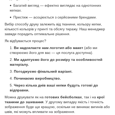
Багатий вигляд — ефектно виглядає на однотонних
кепках.
Престиж — асоціюється з серйозними брендами.
Вибір способу друку залежить від тканини, кольору кепки,
кількості кольорів у принті та обсягу тиражу. Наш менеджер
завжди порадить оптимальне рішення.
Як відбувається процес?
Ви надсилаєте нам логотип або макет
(або ми
створюємо його для вас — ця послуга доступна).
Ми адаптуємо його до розміру та особливостей
матеріалу.
Погоджуємо фінальний варіант.
Починаємо виробництво.
Через кілька днів ваші кепки будуть готові до
відправки.
Можна друкувати як на
готових бейсболках
, так і на
крої
тканини до зшивання
. У другому випадку якість і точність
зображення буде ще кращою, оскільки не виникає вигинів або
швів, які можуть впливати на зображення.