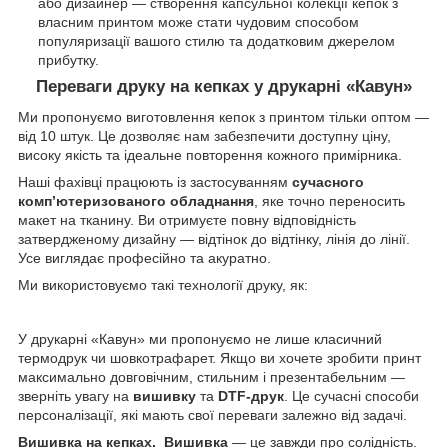
або дизайнер — створення капсульної колекції кепок з
власним принтом може стати чудовим способом
популяризації вашого стилю та додатковим джерелом
прибутку.
Переваги друку на кепках у друкарні «Кавун»
Ми пропонуємо виготовлення кепок з принтом тільки оптом —
від 10 штук. Це дозволяє нам забезпечити доступну ціну,
високу якість та ідеальне повторення кожного примірника.
Наші фахівці працюють із застосуванням
сучасного
комп’ютеризованого обладнання
, яке точно переносить
макет на тканину. Ви отримуєте повну відповідність
затвердженому дизайну — відтінок до відтінку, лінія до лінії.
Усе виглядає професійно та акуратно.
Ми використовуємо такі технології друку, як:
У друкарні «Кавун» ми пропонуємо не лише класичний
термодрук чи шовкотрафарет. Якщо ви хочете зробити принт
максимально довговічним, стильним і презентабельним —
зверніть увагу на
вишивку
та
DTF-друк
. Це сучасні способи
персоналізації, які мають свої переваги залежно від задачі.
Вишивка на кепках.
Вишивка
— це завжди про солідність.