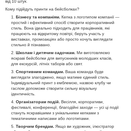
від 10 штук.
Кому підійдуть принти на бейсболках?
Бізнесу та компаніям.
Кепка з логотипом компанії —
простий і ефективний спосіб створити корпоративний
стиль. Вона ідеально підходить для працівників, які
працюють на відкритому повітрі, беруть участь у
виставках, промоакціях або просто хочуть виглядати
стильно й пізнавано.
Школам і дитячим садочкам.
Ми виготовляємо
яскраві бейсболки для випускників молодших класів,
для екскурсій, літніх таборів або свят.
Спортивним командам.
Ваша команда буде
виглядати злагоджено, якщо матиме єдиний стиль.
Індивідуальний принт з емблемою, назвою клубу чи
гаслом допоможе створити сильну візуальну
ідентичність.
Організаторам подій.
Весілля, корпоративи,
фестивалі, конференції, благодійні заходи — усі ці події
стануть яскравішими з унікальними кепками з
тематичними написами або логотипами.
Творчим брендам.
Якщо ви художник, ілюстратор