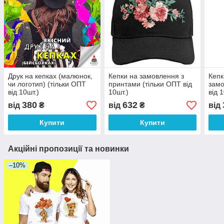
Друк на кепках (малюнок,
Кепки на замовлення з
Кепк
чи логотип) (тільки ОПТ
принтами (тільки ОПТ від
замо
від 10шт.)
10шт.)
від 
380
632
від
₴
від
₴
від
Купити
Купити
Акційні пропозиції та новинки
–10%