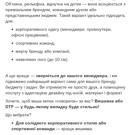
Об’ємна, рельєфна, відчутна на дотик — вона асоціюється з
преміальним брендом, командним духом або
представницьким іміджем. Такий варіант ідеально підходить
для:
корпоративного одягу (менеджери, промоутери,
офісні працівники),
спортивних команд,
мерчу бренду або компанії,
невеликих лого (до 10 см).
А ще краще —
зверніться до нашого менеджера
, і ми
підкажемо найкращий варіант саме для вашого бренду,
бюджету і задач. Ви отримаєте не просто друк, а повноцінну
послугу з адаптацією дизайну під носій, матеріал і формат.
Хочете, щоб ваша кепка «говорила» за вас?
Вишивка або
DTF — у будь-якому випадку буде стильно!
Що вибрати?
Для солідного корпоративного стилю або
спортивної команди
— краще вишивка.