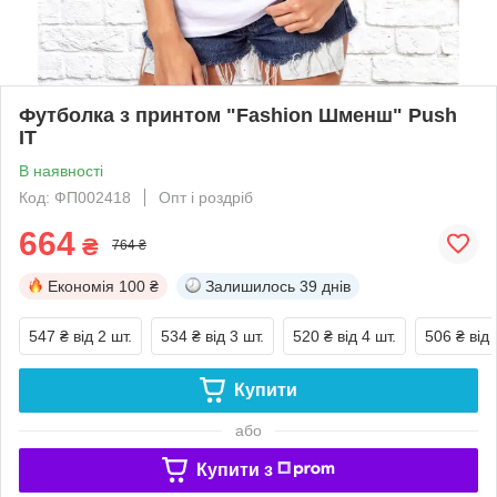
Футболка з принтом "Fashion Шменш" Push
IT
В наявності
Код: ФП002418
Опт і роздріб
664
₴
764 ₴
Економія
100 ₴
Залишилось
39 днів
547 ₴
від 2 шт.
534 ₴
від 3 шт.
520 ₴
від 4 шт.
506 ₴
від 
Купити
або
Купити з