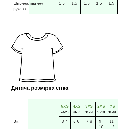
Ширина підгину
1.5
1.5
1.5
1.5
1.5
рукава
Дитяча розмірна сітка
5XS
4XS
3XS
2XS
XS
24-26
28-30
32-34
36-38
38-40
Вік
3-4
5-6
7-8
9-
11-
10
12