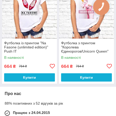
Футболка із принтом "Na
Футболка з принтом
Fasone (unlimited edition)"
"Королева
Push IT
Єдинорогов/Unicorn Queen"
Push IT
В наявності
В наявності
664
664
₴
₴
764 ₴
764 ₴
Купити
Купити
Про нас
88% позитивних з 52 відгуків за рік
Працює з 24.04.2015