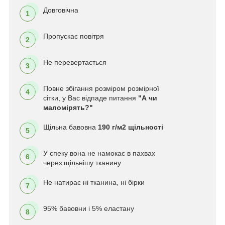
Довговічна
1
Пропускає повітря
2
Не перевертається
3
Повне збігання розміром розмірної
4
сітки, у Вас відпаде питання
"А чи
маломірять?"
Щільна бавовна
190 г/м2 щільності
5
У спеку вона не намокає в пахвах
6
через щільнішу тканину
Не натирає ні тканина, ні бірки
7
95% бавовни і 5% еластану
8