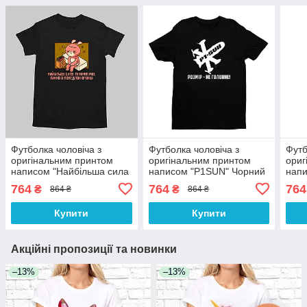
Футболка чоловіча з
Футболка чоловіча з
Футб
оригінальним принтом
оригінальним принтом
ориг
написом "Найбільша сила
написом "P1SUN" Чорний
напи
тяжіння" Чорний Push IT
Push IT
заче
764
764
764
₴
₴
864 ₴
864 ₴
Купити
Купити
Акційні пропозиції та новинки
–13%
–13%