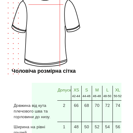
Чоловіча розмірна сітка
Допуск
XS
S
M
L
XL
2XL
42-44
44-46
46-48
48-50
50-52
52-54
Довжина від кута
2
66
68
70
72
74
76
плечового шва та
горловини до низу.
Ширина на рівні
1
48
50
52
54
56
58
грудей