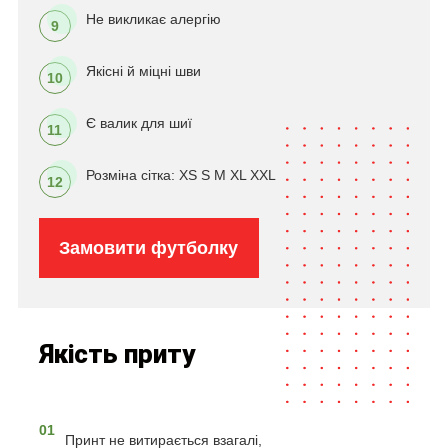
Не викликає алергію
9
Якісні й міцні шви
10
Є валик для шиї
11
Розміна сітка: XS S M XL XXL
12
Замовити футболку
Якість приту
01
Принт не витирається взагалі,