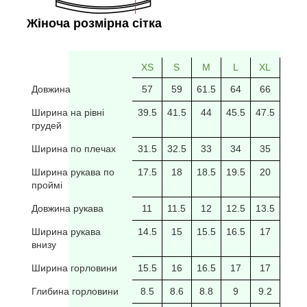
Жіноча розмірна сітка
XS
S
M
L
XL
2XL
Довжина
57
59
61.5
64
66
69
Ширина на рівні
39.5
41.5
44
45.5
47.5
49.5
грудей
Ширина по плечах
31.5
32.5
33
34
35
35.5
Ширина рукава по
17.5
18
18.5
19.5
20
20/5
проймі
Довжина рукава
11
11.5
12
12.5
13.5
14
Ширина рукава
14.5
15
15.5
16.5
17
17.5
внизу
Ширина горловини
15.5
16
16.5
17
17
17.5
Глибина горловини
8.5
8.6
8.8
9
9.2
9.4