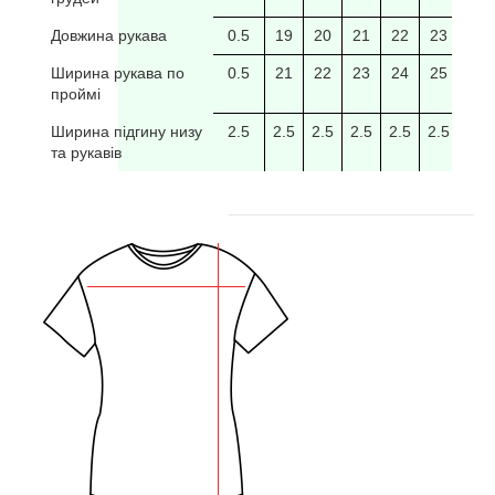
Довжина рукава
0.5
19
20
21
22
23
24
Ширина рукава по
0.5
21
22
23
24
25
26
проймі
Ширина підгину низу
2.5
2.5
2.5
2.5
2.5
2.5
2.5
та рукавів