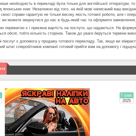
ніше необхідність в перекладі була тільки для англійської літератури, т
 японських книг. Незалежно від того, на якій мові написаний ваш вихідн
своєї справи гарантую не тільки високу якість готової роботи, але і опе
ї: ви можете звернутися до нас в будь-який час та оформити замовлення, 
ю перевагою є і приємна вартість на послуги, що надаються. На формув
ся обсяг, тобто кількість сторінок. Також до уваги беруться терміни викон
і послуг є допомога у продажу готового перекладу. Так, якщо ви збираєт
ий штат співробітників компанії готовий прийти вам на допомогу і підшукат
тті
.
7 трав.
2025