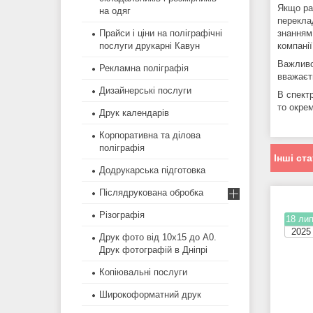
Якщо ра
на одяг
переклад
знанням 
Прайси і ціни на поліграфічні
компані
послуги друкарні Кавун
Важливо
Рекламна поліграфія
вважаєть
Дизайнерські послуги
В спектр
то окрем
Друк календарів
Корпоративна та ділова
поліграфія
Інші ста
Додрукарська підготовка
Післядрукована обробка
Різографія
18 лип
2025
Друк фото від 10х15 до А0.
Друк фотографій в Дніпрі
Копіювальні послуги
Широкоформатний друк