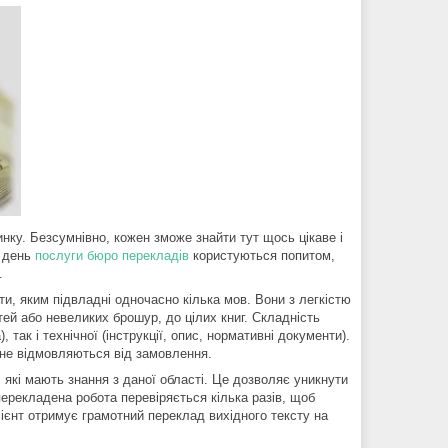
нку. Безсумнівно, кожен зможе знайти тут щось цікаве і
й день
послуги бюро перекладів
користуються попитом,
.
ти, яким підвладні одночасно кілька мов. Вони з легкістю
тей або невеликих брошур, до цілих книг. Складність
 так і технічної (інструкції, опис, нормативні документи).
и не відмовляються від замовлення.
, які мають знання з даної області. Це дозволяє уникнути
і перекладена робота перевіряється кілька разів, щоб
лієнт отримує грамотний переклад вихідного тексту на