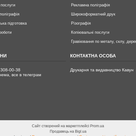
 послуги
Рекламна поліграфія
поліграфія
Широкоформатний друк
ька підготовка
Різографія
 роботи
Копіювальні послуги
Гравіювання по металу, склу, дере
 308-00-38
Друкарня та видавництво Кавун
ема, все в телеграм
Сайт створений на маркетплейсі
Prom.ua
Продавець на Bigl.ua