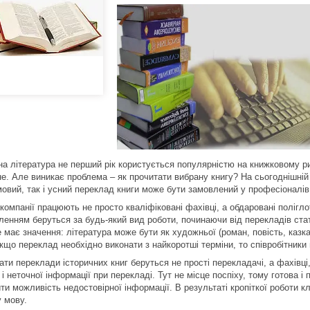
на література не перший рік користується популярністю на книжковому ри
не. Але виникає проблема – як прочитати вибрану книгу? На сьогоднішні
мовий, так і усний переклад книги може бути замовлений у професіоналів
компанії працюють не просто кваліфіковані фахівці, а обдаровані полігло
оленням беруться за будь-який вид роботи, починаючи від перекладів ста
 має значення: література може бути як художньої (роман, повість, казка),
якщо переклад необхідно виконати з найкоротші терміни, то співробітник
ти переклади історичних книг беруться не прості перекладачі, а фахівці
 і неточної інформації при перекладі. Тут не місце поспіху, тому готова 
и можливість недостовірної інформації. В результаті кропіткої роботи к
у мову.