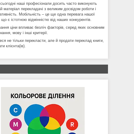
о сьогодні наші професіонали досить часто виконують
ий матеріал перекладачі з великим досвідом роботи і
ративність. Мобільність – це ще одна перевага нашої
що є істотною відмінністю від наших конкурентів.
ання ціни впливає безліч факторів, серед яких основним
ання, мову і інші критерії.
еся не тільки перекласти, але й продати переклад книги,
и клієнта(ів).