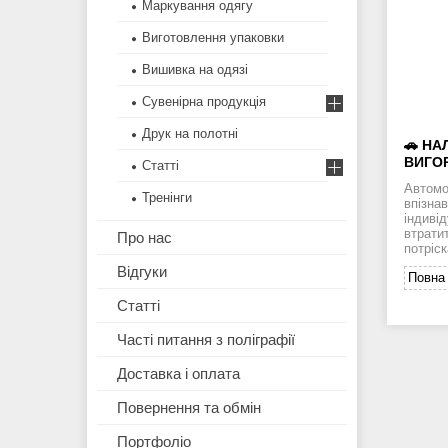
Маркування одягу
Виготовлення упаковки
Вишивка на одязі
Сувенірна продукція
Друк на полотні
🚗 НА
ВИГОР
Статті
Автомо
Тренінги
впізна
індиві
втратит
Про нас
потріск
Відгуки
Повна 
Статті
Часті питання з поліграфії
Доставка і оплата
Повернення та обмін
Портфоліо