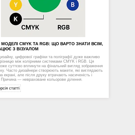
І МОДЕЛІ CMYK ТА RGB: ЩО ВАРТО ЗНАТИ ВСІМ,
АЦЮЄ З ВІЗУАЛОМ
дизайну, цифрової графіки та поліграфії дуже важливо
 різницю між колірними системами CMYK і RGB. Ця
може суттєво вплинути на фінальний вигляд зображення
уку. Часто дизайнери створюють макети, які виглядають
а екрані, але після друку втрачають насиченість і
. Причина — невраховане кольорове ділення.
рсія статті