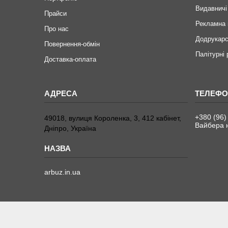
Видавничі
Прайси
Рекламна 
Про нас
Додрукарс
Повернення-обмін
Палітурні
Доставка-оплата
+380 (96)
49018, вулиця Короленка, 3, 412 кабінет,
Вайбера н
Дніпро, Україна
arbuz.in.ua