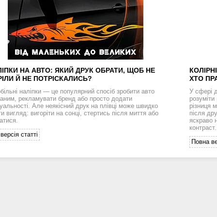
ЛІПКИ НА АВТО: ЯКИЙ ДРУК ОБРАТИ, ЩОБ НЕ
КОЛІРН
ІЛИ Й НЕ ПОТРІСКАЛИСЬ?
ХТО ПР
більні наліпки — це популярний спосіб зробити авто
У сфері 
ваним, рекламувати бренд або просто додати
розуміти
дуальності. Але неякісний друк на плівці може швидко
різниця 
и вигляд: вигоріти на сонці, стертись після миття або
після др
атися.
яскраво н
контраст
версія статті
Повна ве