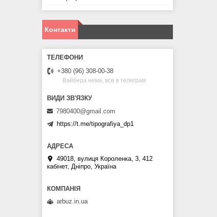
Контакти
+380 (96) 308-00-38
Вайбера нема, все в телеграм
7980400@gmail.com
https://t.me/tipografiya_dp1
49018, вулиця Короленка, 3, 412
кабінет, Дніпро, Україна
arbuz.in.ua