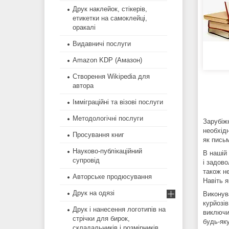
Друк наклейок, стікерів,
етикетки на самоклейці,
оракалі
Видавничі послуги
Amazon KDP (Амазон)
Створення Wikipedia для
автора
Імміграційні та візові послуги
Методологічні послуги
Зарубіж
необхід
Просування книг
як пись
Науково-публікаційний
В нашій 
супровід
і задов
також не
Авторське продюсування
Навіть 
Друк на одязі
Виконува
курйозів
Друк і нанесення логотипів на
виключит
стрічки для бирок,
будь-як
складальників і розмірників