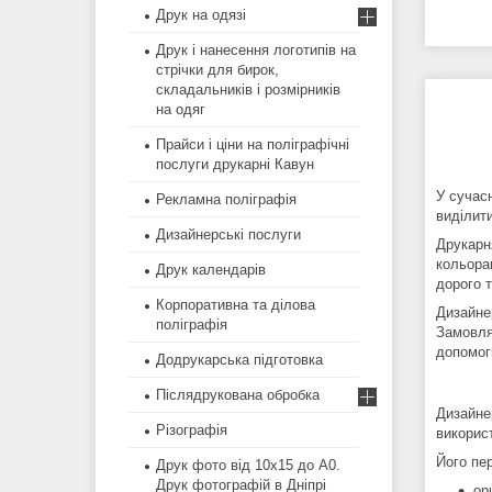
Друк на одязі
Друк і нанесення логотипів на
стрічки для бирок,
складальників і розмірників
на одяг
Прайси і ціни на поліграфічні
послуги друкарні Кавун
У сучас
Рекламна поліграфія
виділит
Дизайнерські послуги
Друкарн
кольора
Друк календарів
дорого 
Корпоративна та ділова
Дизайнер
поліграфія
Замовля
допомог
Додрукарська підготовка
Післядрукована обробка
Дизайне
Різографія
викорис
Його пе
Друк фото від 10х15 до А0.
Друк фотографій в Дніпрі
ор