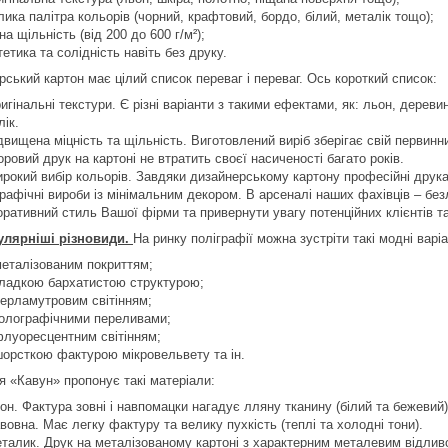
лика палітра кольорів (чорний, крафтовий, бордо, білий, металік тощо);
зна щільність (від 200 до 600 г/м²);
тетика та солідність навіть без друку.
ський картон має цілий список переваг і переваг. Ось короткий список:
игінальні текстури. Є різні варіанти з такими ефектами, як: льон, деревин
лік.
двищена міцність та щільність. Виготовлений виріб зберігає свій первин
оровий друк на картоні не втратить своєї насиченості багато років.
рокий вибір кольорів. Завдяки дизайнерському картону професійні друка
графічні вироби із мінімальним декором. В арсеналі наших фахівців – безл
оративний стиль Вашої фірми та привернути увагу потенційних клієнтів та
улярніші різновиди.
На ринку поліграфії можна зустріти такі модні варіа
металізованим покриттям;
гладкою бархатистою структурою;
перламутровим світінням;
голографічними переливами;
флуоресцентним світінням;
шорсткою фактурою мікровельвету та ін.
я «Кавун» пропонує такі матеріали:
он. Фактура зовні і навпомацки нагадує лляну тканину (білий та бежевий)
вовна. Має легку фактуру та велику пухкість (теплі та холодні тони).
талик. Друк на металізованому картоні з характерним металевим відливо