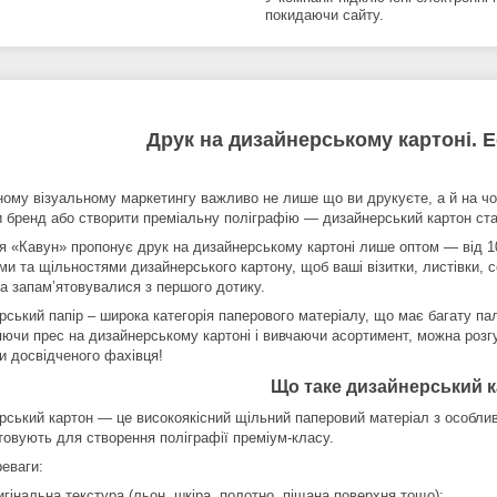
покидаючи сайту.
Друк на дизайнерському картоні. 
ному візуальному маркетингу важливо не лише що ви друкуєте, а й на чо
и бренд або створити преміальну поліграфію — дизайнерський картон ст
я «Кавун» пропонує друк на дизайнерському картоні лише оптом — від 1
ми та щільностями дизайнерського картону, щоб ваші візитки, листівки, 
та запам’ятовувалися з першого дотику.
ський папір – широка категорія паперового матеріалу, що має багату палі
ючи прес на дизайнерському картоні і вивчаючи асортимент, можна розгуб
и досвідченого фахівця!
Що таке дизайнерський 
рський картон — це високоякісний щільний паперовий матеріал з особли
товують для створення поліграфії преміум-класу.
реваги:
игінальна текстура (льон, шкіра, полотно, піщана поверхня тощо);