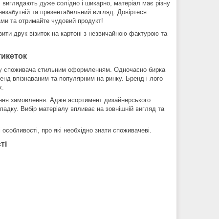
, виглядають дуже солідно і шикарно, матеріал має різну
 незабутній та презентабельний вигляд. Довіртеся
ми та отримайте чудовий продукт!
вити друк візиток на картоні з незвичайною фактурою та
тикеток
гу споживача стильним оформленням. Одночасно бирка
ренд впізнаваним та популярним на ринку. Бренд і лого
х.
ання замовлення. Адже асортимент дизайнерського
падку. Вибір матеріалу впливає на зовнішній вигляд та
 особливості, про які необхідно знати споживачеві.
ті