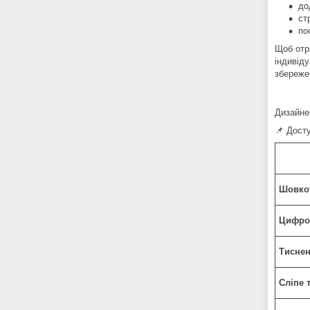
до
ст
по
Щоб отр
індивіду
збережен
Дизайне
📌 Дост
Шовко
Цифро
Тисне
Сліпе 