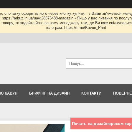
 то спочатку оформіть його через кнопку купити, і з Вами зв'яжеться мене
: https://arbuz.in.ua/ua/g28373488-magazin - Якщо у вас питання по послу
му товару, то задайте його вашому менеджеру там, де Ви вже спілкувалис
телеграм: https://t.me/Kavun_Print
Ю КАВУН
БРИФІНГ НА ДИЗАЙН
КОНТАКТИ
ПОВЕРНЕ
Печать на дизайнерском карт