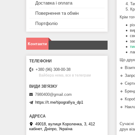
Доставка і оплата
Та
Кр
Повернення та обмін
Крім тог
Портфоліо
рі
ви
св
за
Контакти
ти
ла
Що друк
🔹 Візит
+380 (96) 308-00-38
🔹 Запро
Вайбера нема, все в телеграм
🔹 Серт
🔹 Бренд
7980400@gmail.com
🔹 Короб
https://t.me/tipografiya_dp1
🔹 Накл
Сучасні
49018, вулиця Короленка, 3, 412
кабінет, Дніпро, Україна
друк ві