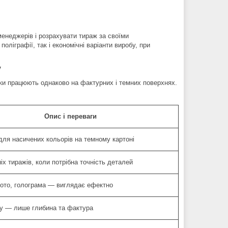
енеджерів і розрахувати тираж за своїми
ліграфії, так і економічні варіанти виробу, при
у
іки працюють однаково на фактурних і темних поверхнях.
Опис і переваги
для насичених кольорів на темному картоні
іх тиражів, коли потрібна точність деталей
лото, голограма — виглядає ефектно
у — лише глибина та фактура