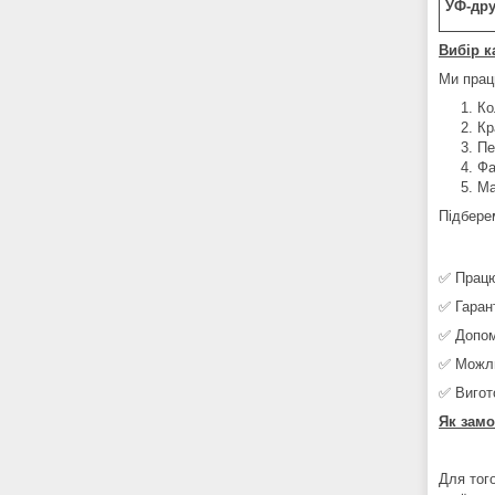
УФ-др
Вибір к
Ми прац
Ко
Кр
Пе
Фа
Ма
Підберем
✅ Працю
✅ Гаран
✅ Допомо
✅ Можли
✅ Вигот
Як зам
Для тог